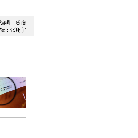
编辑：贺信
辑：张翔宇