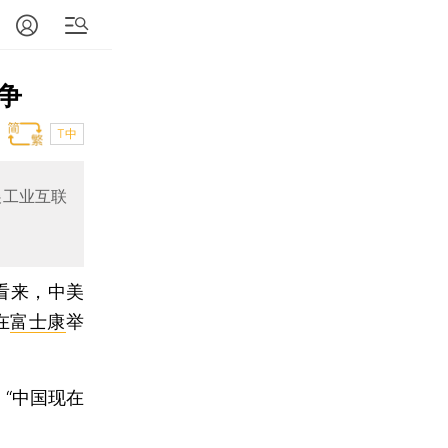
争
T中
展工业互联
看来，中美
在
富士康
举
“中国现在