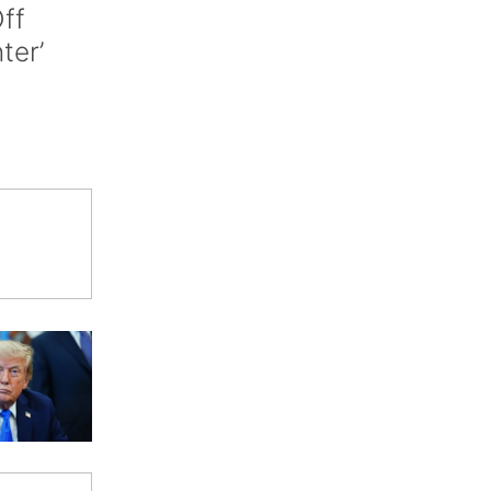
ff
nter’