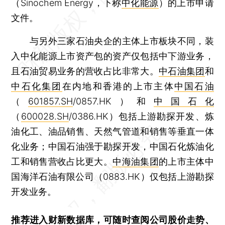
（Sinochem Energy，下称
中化能源
）的上市申请
文件。
与另外三家石油央企的主体上市板块不同，装
入中化能源上市资产包的资产仅包括中下游业务，
且石油贸易业务的营收占比非常大。
中石油集团
和
中石化集团
在内地和香港的上市主体
中国石油
（
601857.SH
/0857.HK）和
中国石化
（
600028.SH
/0386.HK）包括上游勘探开发、炼
油化工、油品销售、天然气管道和销售等垂直一体
化业务；中国石油强于勘探开发，中国石化炼油化
工和销售营收占比更大。
中海油集团
的上市主体中
国海洋石油有限公司（0883.HK）仅包括上游勘探
开发业务。
推荐进入
财新数据库
，可随时查阅公司股价走势、