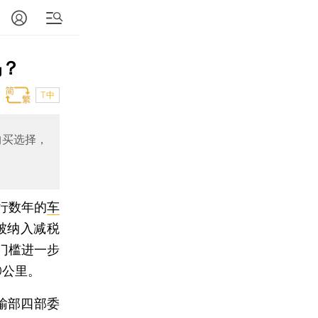
吗？
T中
购买选择，
行数年的
车
被纳入减税
门槛进一步
0公里。
输部四部委