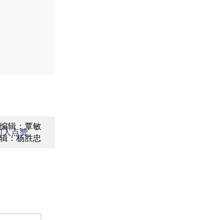
编辑：覃敏
1
人点赞
辑：杨胜忠