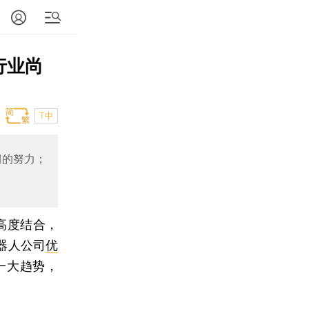
行业尚
T中
期的努力；
高度结合，
器人公司
优
一大趋势，