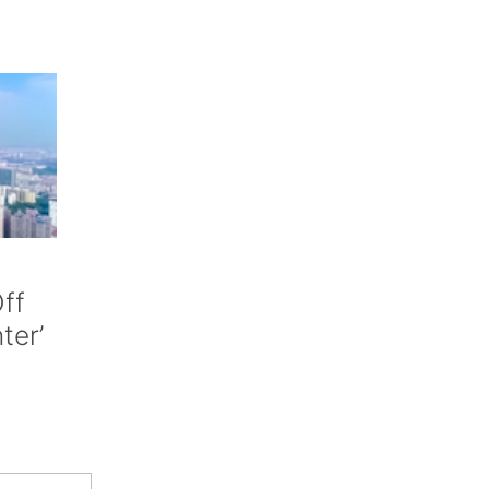
ff
nter’