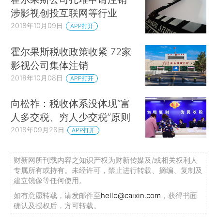
涉影视创投互联网等行业
2018年10月09日
APP打开
霍尔果斯税收政策收紧 72家
影视公司集体注销
2018年10月08日
APP打开
向松祚：税收体系没体现“富
人多交税、穷人少交税”原则
2018年09月28日
APP打开
财新网所刊载内容之知识产权为财新传媒及/或相关权利人
专属所有或持有。未经许可，禁止进行转载、摘编、复制及
建立镜像等任何使用。
如有意愿转载，请发邮件至
hello@caixin.com
，获得书面
确认及授权后，方可转载。