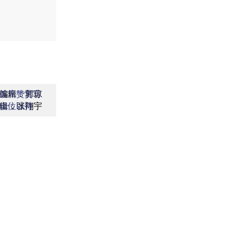
编辑：郭琼
首席赞赏官
辑：张翔宇
虚位以待