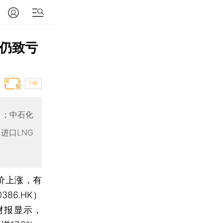
务仍致亏
T中
% ；中石化
进口LNG
价上涨，有
0386.HK）
财报显示，