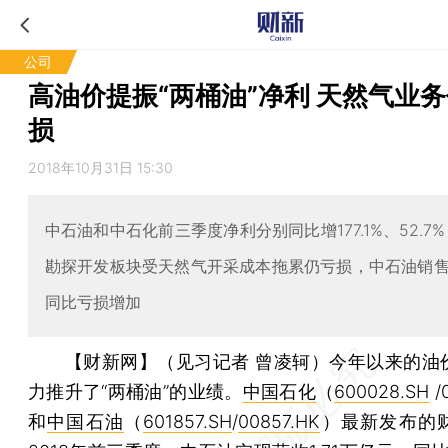
公司
高油价提振“两桶油”净利 天然气业
损
2018年10月31日 15:30
中石油和中石化前三季度净利分别同比增177.1%、52.7
勘探开发板块受天然气开采成本拖累仍亏损，中石油销售
同比亏损增加
【财新网】（见习记者 曾凌轲）
今年以来的油
力推升了“两桶油”的业绩。
中国石化
（
600028.SH
/
和
中国石油
（
601857.SH
/
00857.HK
）最新发布的