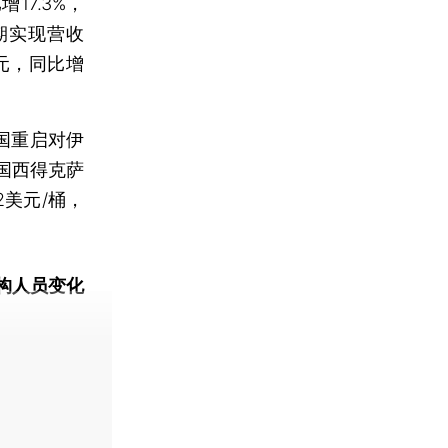
17.3%，
同期实现营收
亿元，同比增
国重启对伊
国西得克萨
2美元/桶，
构人员变化