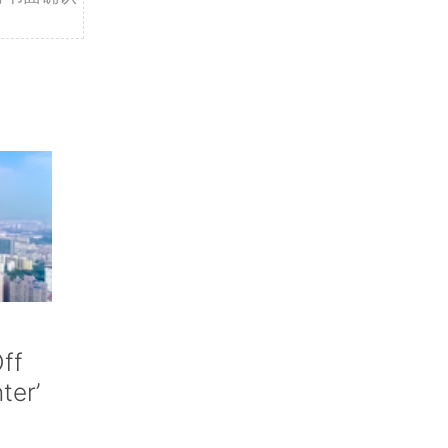
ff
nter’