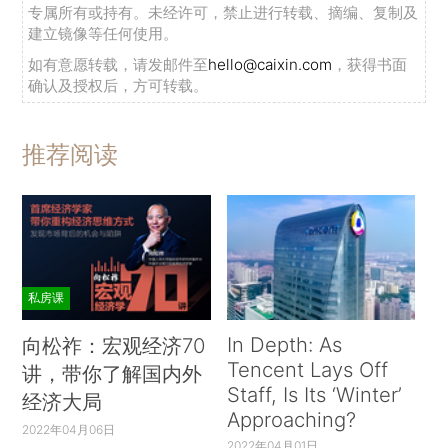
专属所有或持有。未经许可，禁止进行转载、摘编、复制及
建立镜像等任何使用。
如有意愿转载，请发邮件至
hello@caixin.com
，获得书面
确认及授权后，方可转载。
推荐阅读
私房课
In Depth: As
向松祚：宏观经济70
Tencent Lays Off
讲，带你了解国内外
Staff, Is Its ‘Winter’
经济大局
Approaching?
2022年04月06日
2022年04月01日