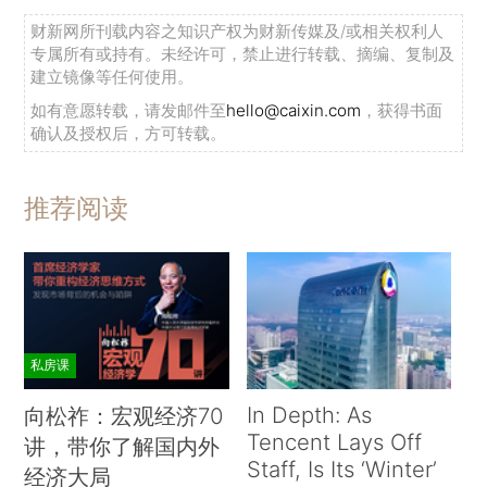
财新网所刊载内容之知识产权为财新传媒及/或相关权利人
专属所有或持有。未经许可，禁止进行转载、摘编、复制及
建立镜像等任何使用。
如有意愿转载，请发邮件至
hello@caixin.com
，获得书面
确认及授权后，方可转载。
推荐阅读
私房课
In Depth: As
向松祚：宏观经济70
Tencent Lays Off
讲，带你了解国内外
Staff, Is Its ‘Winter’
经济大局