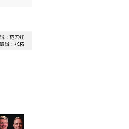
辑：范若虹
编辑：张柘