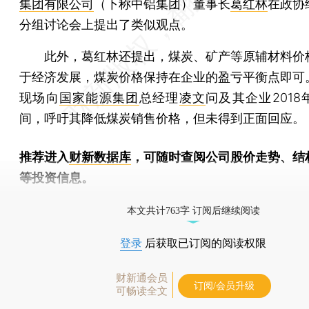
集团有限公司
（下称中铝集团）董事长
葛红林
在政协
分组讨论会上提出了类似观点。
此外，葛红林还提出，煤炭、矿产等原辅材料价
于经济发展，煤炭价格保持在企业的盈亏平衡点即可
现场向
国家能源集团
总经理
凌文
问及其企业201
间，呼吁其降低煤炭销售价格，但未得到正面回应。
推荐进入
财新数据库
，可随时查阅公司股价走势、结
等投资信息。
财新机器人产业指数(RII)已发布，
点击了解行业动态
本文共计763字 订阅后继续阅读
登录
后获取已订阅的阅读权限
财新通会员
订阅/会员升级
可畅读全文