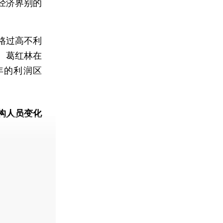
经济界别的
格过高不利
。葛红林在
8年的利润区
构人员变化