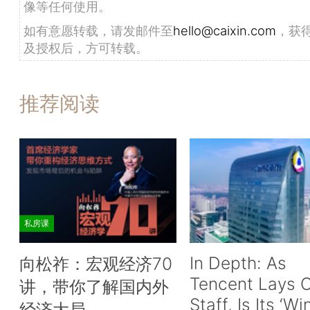
像等任何使用。
如有意愿转载，请发邮件至
hello@caixin.com
，获
及授权后，方可转载。
推荐阅读
私房课
In Depth: As
向松祚：宏观经济70
Tencent Lays O
讲，带你了解国内外
Staff, Is Its ‘Wi
经济大局