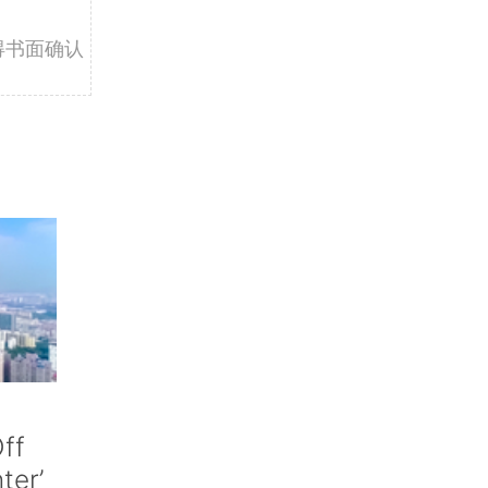
得书面确认
ff
nter’