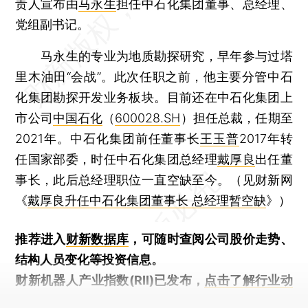
责人宣布由
马永生
担任中石化集团董事、总经理、
党组副书记。
马永生的专业为地质勘探研究，早年参与过塔
里木油田“会战”。此次任职之前，他主要分管中石
化集团勘探开发业务板块。目前还在中石化集团上
市公司
中国石化
（
600028.SH
）担任总裁，任期至
2021年。中石化集团前任董事长
王玉普
2017年转
任国家部委，时任中石化集团总经理
戴厚良
出任董
事长，此后总经理职位一直空缺至今。（见财新网
《
戴厚良升任中石化集团董事长 总经理暂空缺
》）
推荐进入
财新数据库
，可随时查阅公司股价走势、
结构人员变化等投资信息。
财新机器人产业指数(RII)已发布，
点击了解行业动
态