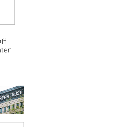
ff
nter’