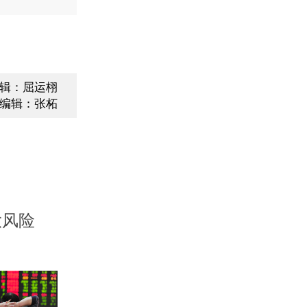
辑：屈运栩
编辑：张柘
大风险