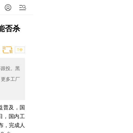
 能否杀
T中
等跟投。黑
，更多工厂
益普及，国
日，国内工
布，完成人