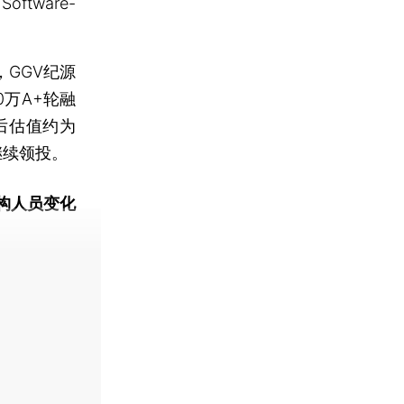
tware-
GGV纪源
0万A+轮融
后估值约为
继续领投。
构人员变化