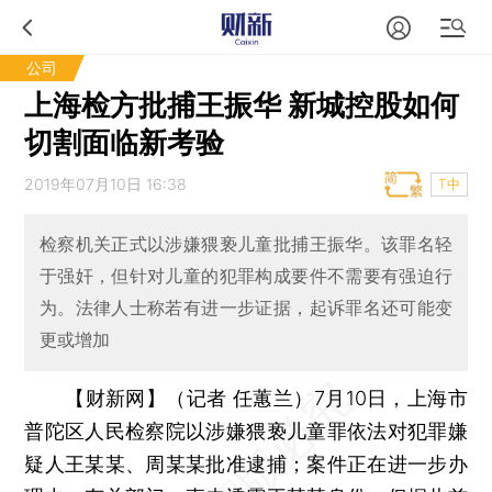
公司
上海检方批捕王振华 新城控股如何
切割面临新考验
2019年07月10日 16:38
T中
检察机关正式以涉嫌猥亵儿童批捕王振华。该罪名轻
于强奸，但针对儿童的犯罪构成要件不需要有强迫行
为。法律人士称若有进一步证据，起诉罪名还可能变
更或增加
【财新网】（记者 任蕙兰）
7月10日，上海市
普陀区人民检察院以涉嫌猥亵儿童罪依法对犯罪嫌
疑人王某某、周某某批准逮捕；案件正在进一步办