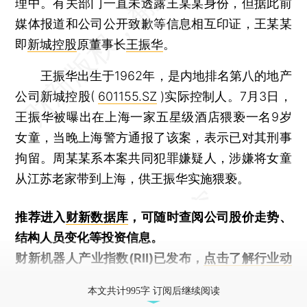
理中。有关部门一直未透露王某某身份，但据此前
媒体报道和公司公开致歉等信息相互印证，王某某
即
新城控股
原董事长
王振华
。
王振华出生于1962年，是内地排名第八的地产
公司新城控股(
601155.SZ
)实际控制人。7月3日，
王振华被曝出在上海一家五星级酒店猥亵一名9岁
女童，当晚上海警方通报了该案，表示已对其刑事
拘留。周某某系本案共同犯罪嫌疑人，涉嫌将女童
从江苏老家带到上海，供王振华实施猥亵。
推荐进入
财新数据库
，可随时查阅公司股价走势、
结构人员变化等投资信息。
财新机器人产业指数(RII)已发布，
点击了解行业动
态
本文共计995字 订阅后继续阅读