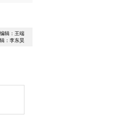
编辑：王端
辑：李东昊