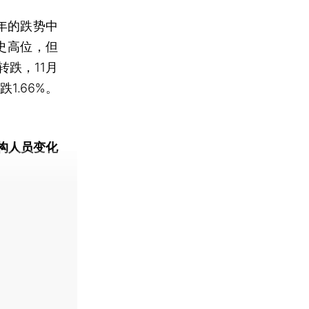
年的跌势中
史高位，但
跌，11月
1.66%。
。
构人员变化