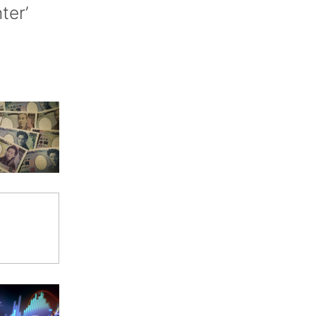
nter’