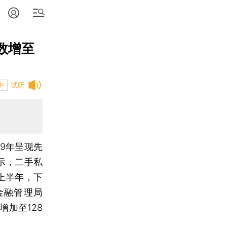
数增至
试听
中
19年呈现先
示，二手私
上半年，下
金融管理局
加至128