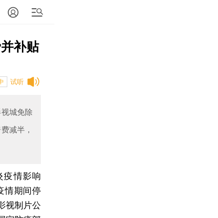
费并补贴
试听
中
影视城免除
房费减半，
炎疫情影响
疫情期间停
影视制片公