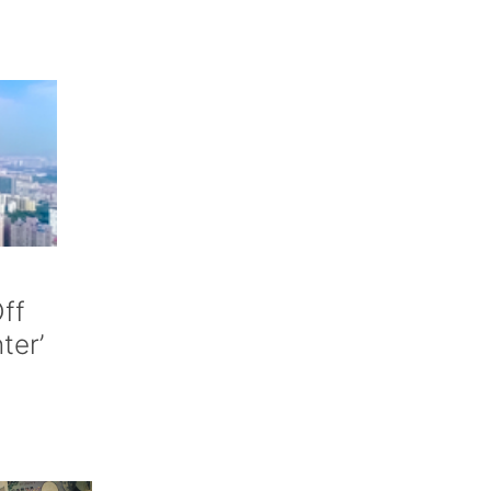
ff
nter’