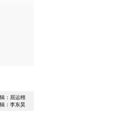
辑：屈运栩
辑：李东昊