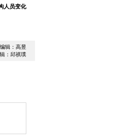
构人员变化
编辑：高昱
辑：邱祺璞