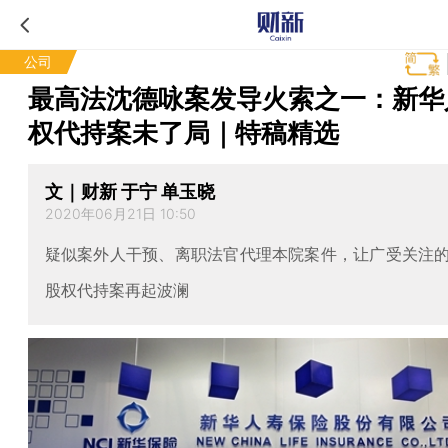
公司
最高法沈德咏案发导火索之一：新华
权代持案未了局｜特稿精选
文｜财新 于宁 单玉晓
2020年06月21日 10:50
疑似案外人干预、离职法官代理本院案件，让广受关注
股权代持案再起波澜