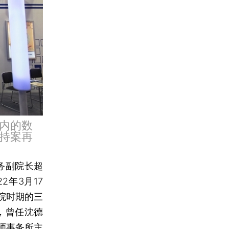
内的数
持案再
务副院长超
2年3月17
院时期的三
，曾任沈德
师事务所主