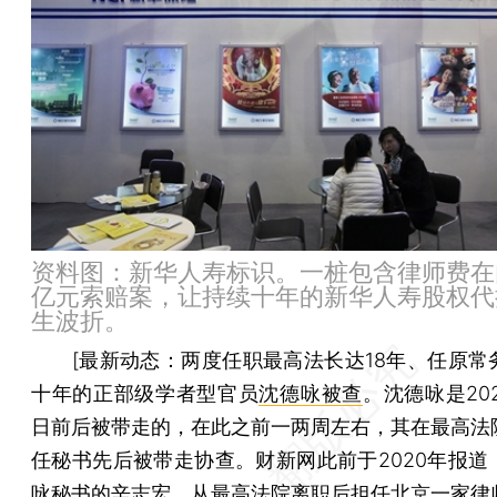
资料图：新华人寿标识。一桩包含律师费在
亿元索赔案，让持续十年的新华人寿股权代
生波折。
[
最新动态：
两度任职最高法长达18年、任原常
十年的正部级学者型官员
沈德咏被查
。沈德咏是202
日前后被带走的，在此之前一两周左右，其在最高法
任秘书先后被带走协查。财新网此前于2020年报道
咏秘书的辛志宏，从最高法院离职后担任北京一家律