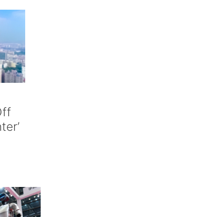
ff
nter’