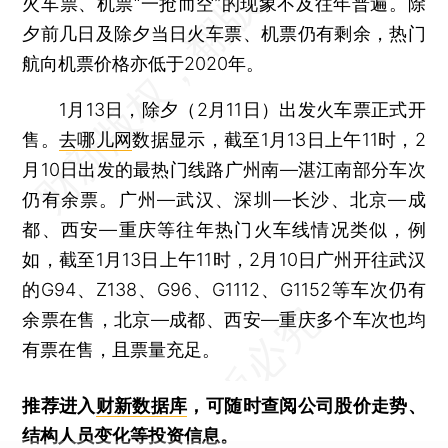
火车票、机票“一抢而空”的现象不及往年普遍。除
夕前几日及除夕当日火车票、机票仍有剩余，热门
航向机票价格亦低于2020年。
1月13日，除夕（2月11日）出发火车票正式开
售。
去哪儿网
数据显示，截至1月13日上午11时，2
月10日出发的最热门线路广州南—湛江南部分车次
仍有余票。广州—武汉、深圳—长沙、北京—成
都、西安—重庆等往年热门火车线情况类似，例
如，截至1月13日上午11时，2月10日广州开往武汉
的G94、Z138、G96、G1112、G1152等车次仍有
余票在售，北京—成都、西安—重庆多个车次也均
有票在售，且票量充足。
推荐进入
财新数据库
，可随时查阅公司股价走势、
结构人员变化等投资信息。