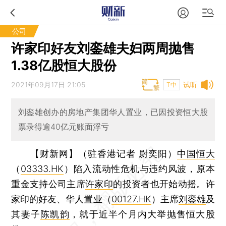
公司
许家印好友刘銮雄夫妇两周抛售
1.38亿股恒大股份
2021年09月17日 21:05
试听
T中
刘銮雄创办的房地产集团华人置业，已因投资恒大股
票录得逾40亿元账面浮亏
【财新网】（驻香港记者 尉奕阳）
中国恒大
（
03333.HK
）陷入流动性危机与违约风波，原本
重金支持公司主席
许家印
的投资者也开始动摇。许
家印的好友、华人置业（
00127.HK
）主席
刘銮雄
及
其妻子
陈凯韵
，就于近半个月内大举抛售恒大股