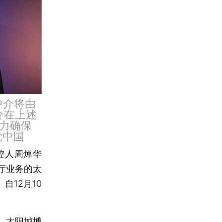
中介将由
介在上述
力确保
觉中国
控人周焯华
厅业务的太
自12月10
，太阳城博