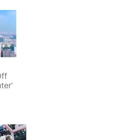
ff
nter’