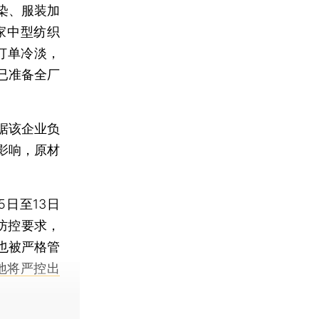
染、服装加
家中型纺织
订单冷淡，
已准备全厂
据该企业负
影响，原材
日至13日
防控要求，
也被严格管
地将严控出