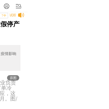
试听
T中
放假停产
之疫情影响
原图
企业负责
订单冷
应，这
月。图/