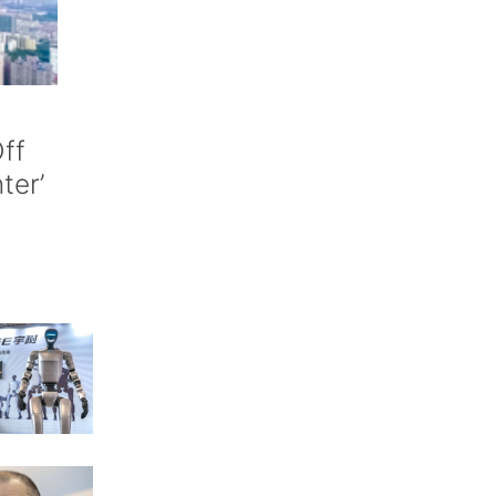
ff
nter’