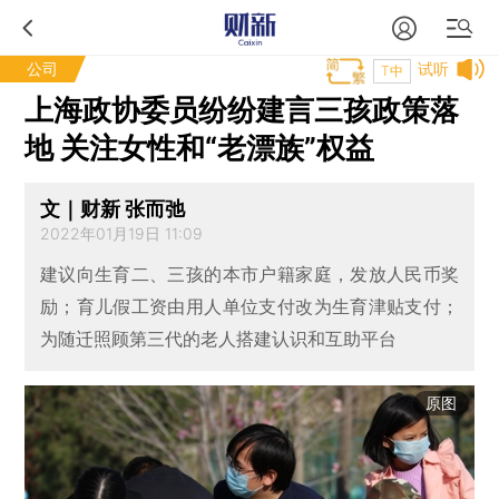
公司
试听
T中
上海政协委员纷纷建言三孩政策落
地 关注女性和“老漂族”权益
文｜财新 张而弛
2022年01月19日 11:09
建议向生育二、三孩的本市户籍家庭，发放人民币奖
励；育儿假工资由用人单位支付改为生育津贴支付；
为随迁照顾第三代的老人搭建认识和互助平台
原图