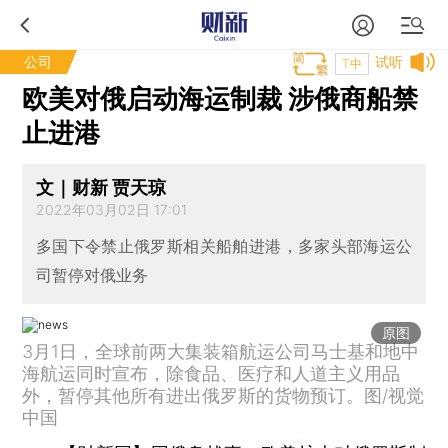
公司
试听
T中
欧美对俄启动海运制裁 涉俄商船禁
止进港
文｜财新 贾天琼
2022年03月02日 17:01
多国下令禁止俄罗斯相关船舶进港，多家头部海运公
司暂停对俄业务
原图
3月1日，全球前两大集装箱航运公司马士基和地中
海航运同时宣布，除食品、医疗和人道主义用品
外，暂停其他所有进出俄罗斯的货物预订。图/视觉
中国