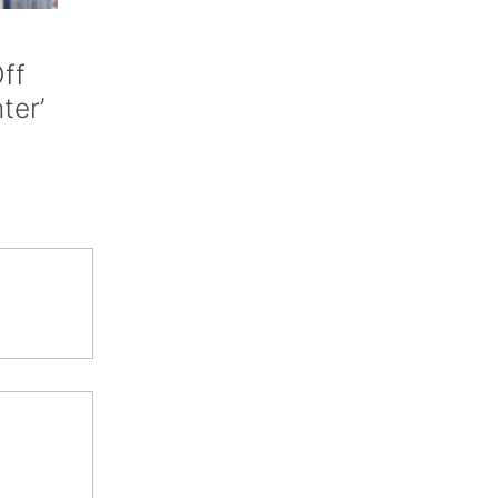
ff
nter’