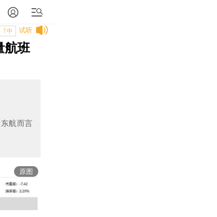
试听
T中
量航班
于东航而言
原图