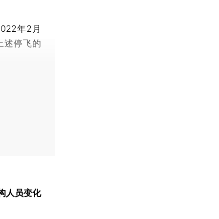
22年2月
上述停飞的
构人员变化