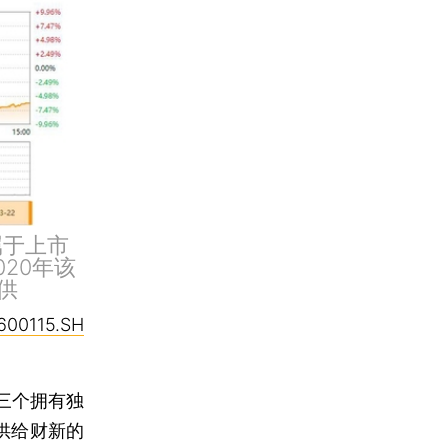
属于上市
020年该
供
600115.SH
三个拥有独
供给财新的