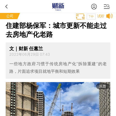
公司
试听
T中
住建部杨保军：城市更新不能走过
去房地产化老路
文｜财新 任蕙兰
2022年06月29日 07:43
一些地方政府习惯于传统房地产化“拆除重建”的老
路，片面追求项目就地平衡和短期效果
原图