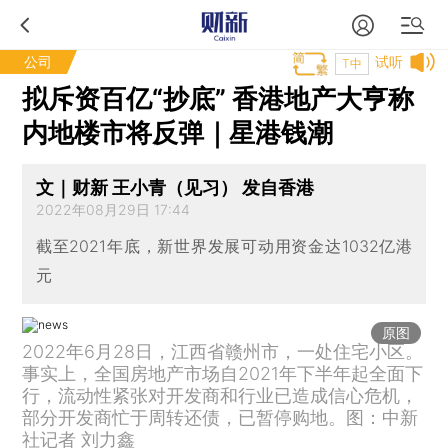
公司
试听
T中
拟斥资百亿“抄底” 香港地产大亨称
内地楼市将反弹｜星港钱潮
文｜财新 王小青（见习） 发自香港
2022年08月29日 17:44
截至2021年底，新世界发展可动用资金达1032亿港
元
原图
2022年6月28日，江西省赣州市，一处住宅小区。
事实上，全国房地产市场自2021年下半年起全面下
行，流动性紧张对开发商和行业已造成信心危机，
部分开发商忙于周转还债，已暂停购地。图：中新
社记者 刘力鑫