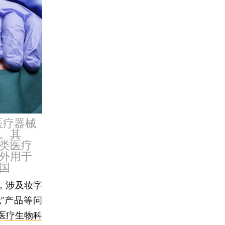
医疗器械
。其
类医疗
外用于
国
，涉及妆字
”产品等问
医疗生物科