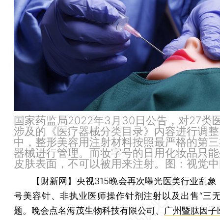
国家药监局2022年3月30日公告，对27类
涉及的《医疗器械分类目录》内容进行调整
中，整形美容用注射材料按照最严格的第三
器械进行管理。而妆字号的日用化妆品只能
皮肤表面，不可以被用来注射。图：视觉中
【财新网】
央视315晚会再次曝光医美行业乱象
号美容针、非执业医师操作针剂注射以及出售“三无
题。晚会点名海茂生物科技有限公司、
广州暨肽因子