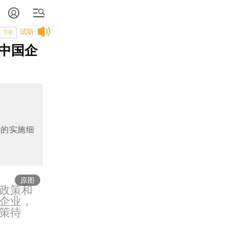
试听
T中
中国企
规的实施细
原图
政策和
企业，
策待