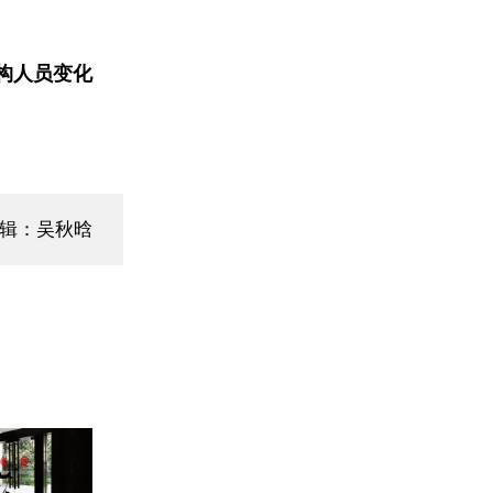
构人员变化
编辑：吴秋晗