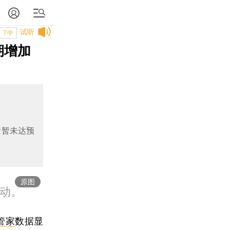
试听
T中
期增加
量暂未达预
原图
攒动。
管家
数据显