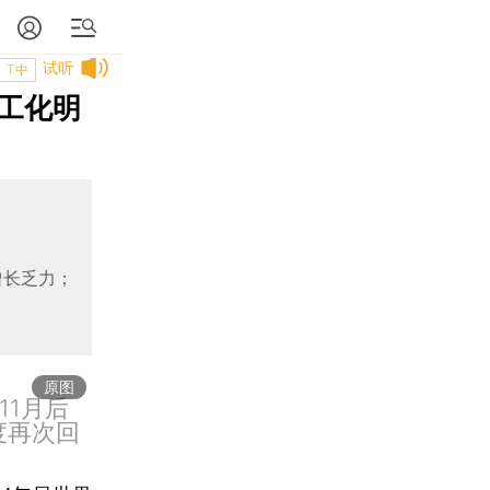
试听
T中
工化明
增长乏力；
原图
11月后
度再次回