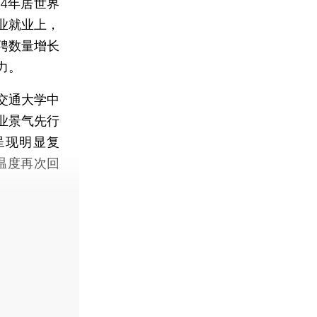
14年居世界
业就业上，
聘数量增长
力。
交通大学中
业景气先行
份呈现明显复
温度再次回