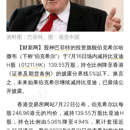
资料图：巴菲特。图：视觉中国
【财新网】
股神
巴菲特
的投资旗舰伯克希尔哈
撒韦（下称“伯克希尔”）于7月16日场内减持
比亚迪
H股（
01211.HK
）139.55万股，持仓比例降至香港
《
证券及期货条例
》的披露分界线5%以下。换言
之，未来如果伯克希尔继续减持比亚迪，已毋须公
开披露。
香港交易所网站7月22日公布，伯克希尔以每
股246.96港元的均价，减持139.55万股比亚迪H
股，持仓比例由5.06%降至4.94%，累计套现近