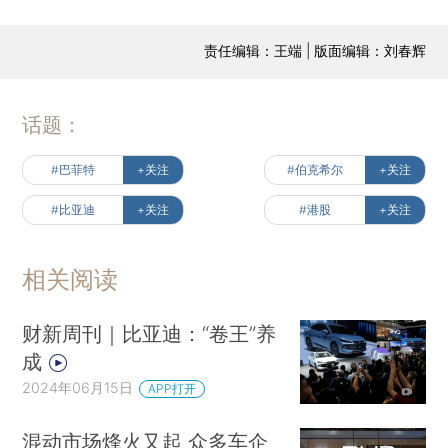
责任编辑：王端 | 版面编辑：刘春辉
话题：
#巴菲特
+关注
#伯克希尔
+关注
#比亚迪
+关注
#港股
+关注
相关阅读
财新周刊｜比亚迪：“卷王”养
成
2024年06月15日
APP打开
混动市场烽火又起 众多车企