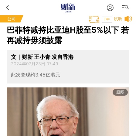
公司
试听
T中
巴菲特减持比亚迪H股至5%以下 若
再减持毋须披露
文｜财新 王小青 发自香港
2024年07月23日 07:49
此次套现约3.45亿港元
原图