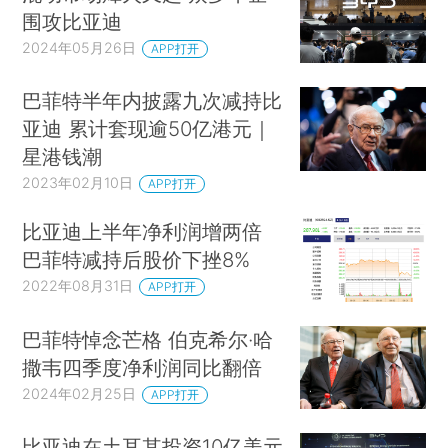
围攻比亚迪
2024年05月26日
APP打开
巴菲特半年内披露九次减持比
亚迪 累计套现逾50亿港元｜
星港钱潮
2023年02月10日
APP打开
比亚迪上半年净利润增两倍
巴菲特减持后股价下挫8%
2022年08月31日
APP打开
巴菲特悼念芒格 伯克希尔·哈
撒韦四季度净利润同比翻倍
2024年02月25日
APP打开
比亚迪在土耳其投资10亿美元