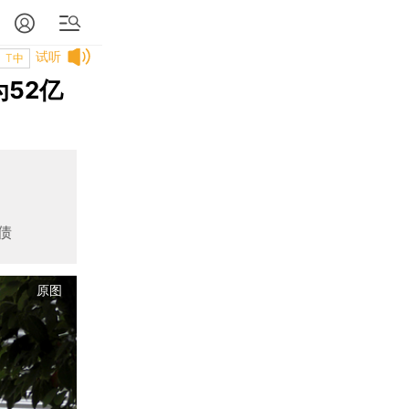
试听
T中
为52亿
债
原图