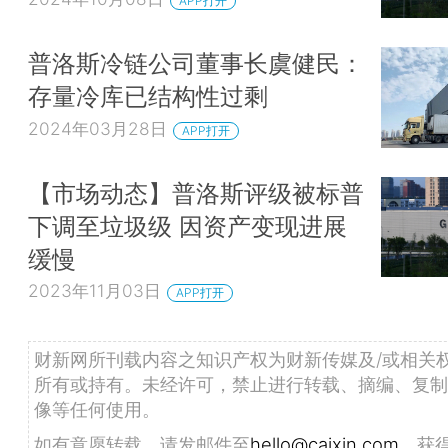
APP打开
普洛斯冷链公司董事长虞健民：
存量冷库已结构性过剩
2024年03月28日
APP打开
【市场动态】普洛斯评级被标普
下调至垃圾级 因资产变现进展
缓慢
2023年11月03日
APP打开
财新网所刊载内容之知识产权为财新传媒及/或相关
所有或持有。未经许可，禁止进行转载、摘编、复制
像等任何使用。
如有意愿转载，请发邮件至
hello@caixin.com
，获