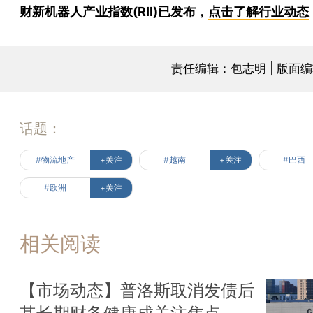
财新机器人产业指数(RII)已发布，
点击了解行业动态
责任编辑：包志明 | 版面
话题：
#物流地产
+关注
#越南
+关注
#巴西
#欧洲
+关注
相关阅读
【市场动态】普洛斯取消发债后
其长期财务健康成关注焦点