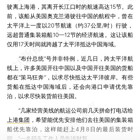
驶离上海港，其离开长江口时的航速高达15节。此
前，该船从美国奥克兰港驶往中国的航程中，曾在
太平洋上一度以20节航速（约37公里/时）行驶，
远超普通集装箱船10—12节的经济航速。这让该船
仅用17天时间就跨越了太平洋抵达中国海域。
“布什总统”号并非特例，近几日，跨太平洋航
线上，许多美国开往中国以及中国开往美国的货船
都在“策马狂奔”，以求尽快抵达太平洋彼岸。有些
货船在抵达中国海域后，还会向港口申请优先靠
泊，以求尽快装货前往美国。
“几家经营美线的航运公司前几天拼命打电话给
上港集团
，希望能优先安排他们去往美国的集装箱
船优先靠泊，这样能赶上4月8日的最后装货时
间。”一名码头工作人员告诉财新。