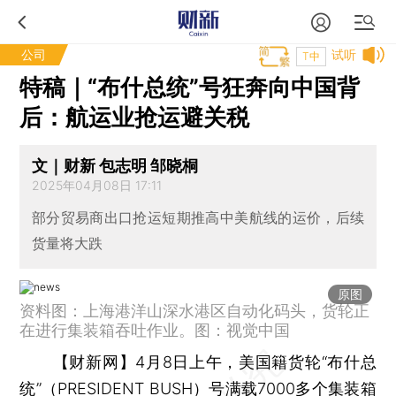
公司
试听
T中
特稿｜“布什总统”号狂奔向中国背
后：航运业抢运避关税
文｜财新 包志明 邹晓桐
2025年04月08日 17:11
部分贸易商出口抢运短期推高中美航线的运价，后续
货量将大跌
原图
资料图：上海港洋山深水港区自动化码头，货轮正
在进行集装箱吞吐作业。图：视觉中国
【财新网】
4月8日上午，美国籍货轮“布什总
统”（PRESIDENT BUSH）号满载7000多个集装箱