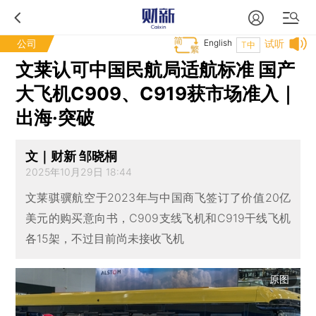
公司
English
试听
T中
文莱认可中国民航局适航标准 国产
大飞机C909、C919获市场准入｜
出海·突破
文｜财新 邹晓桐
2025年10月29日 18:44
文莱骐骥航空于2023年与中国商飞签订了价值20亿
美元的购买意向书，C909支线飞机和C919干线飞机
各15架，不过目前尚未接收飞机
原图