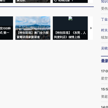
露出
康危机
心“花钱找虐”？
毒品
知识
受伤
丁金
找100种
【推广】走
村夫
式·第一
【特别呈现】澳门全力探
【特别呈现】《东莞，人
会，让数智科
索葡语国家新渠道
间便利店》倾情上线
业
续加
吴晓
最
17:
星空
15:
资超
14: