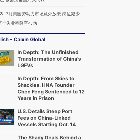
43
7月美国劳动力市场意外放缓 岗位减少
3万个失业率降至4.1%
lish - Caixin Global
In Depth: The Unfinished
Transformation of China’s
LGFVs
In Depth: From Skies to
Shackles, HNA Founder
Chen Feng Sentenced to 12
Years in Prison
U.S. Details Steep Port
Fees on China-Linked
Vessels Starting Oct. 14
The Shady Deals Behind a