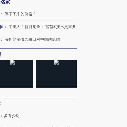
新名家
：
停不下来的价格？
恒
：
中美人工智能竞争：道路比技术更重要
：
海外能源供给缺口对中国的影响
频
客
：
多看少动
跨国走私7万
视线｜被称为“蟑螂”的印
视线｜“入侵”还是“人道危
检体内含3种
度Z世代 用街头抗争将教
机”？难民潮撕裂西班牙
秘鲁纳斯