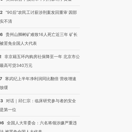
32
“90后”农民工讨薪涉刑案发回重审 因部
实不清
36
贵州山脚树矿难致16人死亡近三年 矿长
被罢免全国人大代表
2
非京籍五环内购房社保降至一年 北京市公
最高可贷340万元
7
寒武纪上半年净利润同比翻倍 营收增速
放缓
53
对话｜邱仁宗：临床研究参与者的安全
是第一位
06
全国人大常委会：六名将领涉嫌严重违
法 被罢免全国人大代表