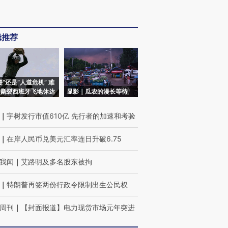
辑推荐
侵”还是“人道危机” 难
撕裂西班牙飞地休达
显影｜瓜农的漫长等待
｜
宇树发行市值610亿 先行者的加速和考验
｜
在岸人民币兑美元汇率连日升破6.75
我闻
｜
艾路明及多名股东被拘
｜
特朗普再签两份行政令限制出生公民权
周刊
｜
【封面报道】电力现货市场元年突进