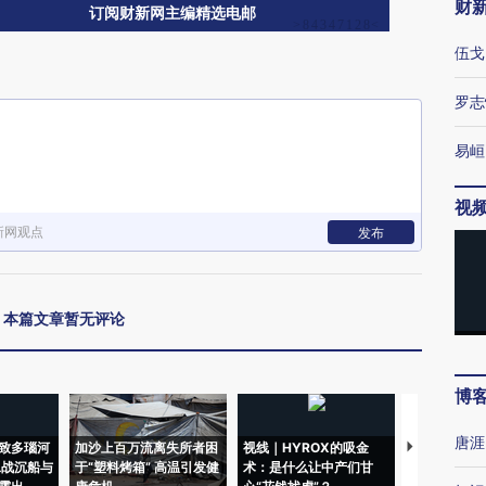
财
订阅财新网主编精选电邮
伍戈
罗志
易峘
视
新网观点
发布
本篇文章暂无评论
博
唐涯
致多瑙河
加沙上百万流离失所者困
视线｜HYROX的吸金
马航飞行员
二战沉船与
于“塑料烤箱” 高温引发健
术：是什么让中产们甘
粒摇头丸 尿