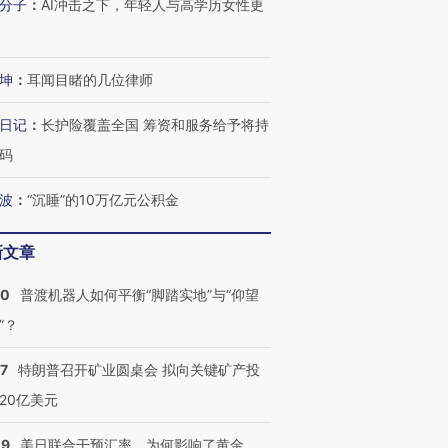
育部长拱下台
飞地休达
13人遇难
分子
：
AI冲击之下，年轻人与高学历女性更
坤
：
耳闻目睹的几位律师
进第四届链博
【特别呈现】寻找100种
【商旅对话】华住集团
【特别呈
日记
：
长护险覆盖全国 筹资和服务给予将持
技“链”接产
有意思的生活方式·第三
CFO：不靠规模取胜，华
有意思的
码
对
住三大增长引擎是什么？
对
波
：
“沉睡”的10万亿元公积金
新文章
00
普渡机器人如何平衡“脚踏实地”与“仰望
”？
57
特朗普召开矿业圆桌会 拟向关键矿产投
20亿美元
09
美日联合干预汇率，为何影响了黄金