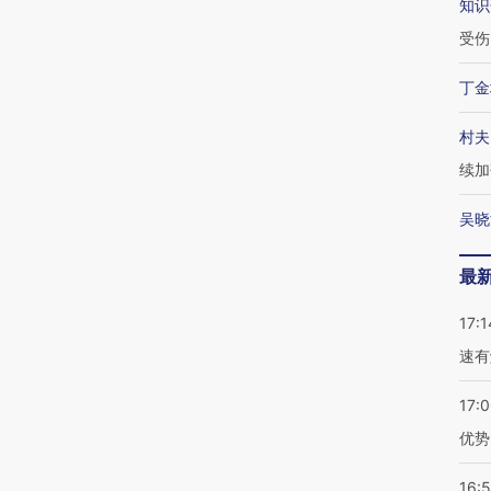
知识
受伤
丁金
村夫
续加
吴晓
最
17:1
速有
17:
优势
16: