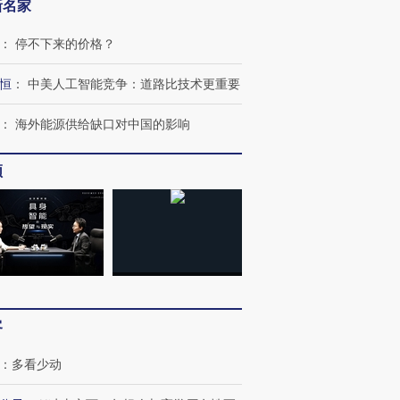
新名家
：
停不下来的价格？
跨国走私7万
视线｜被称为“蟑螂”的印
视线｜“入侵”还是“人道危
检体内含3种
度Z世代 用街头抗争将教
机”？难民潮撕裂西班牙
秘鲁纳斯
恒
：
中美人工智能竞争：道路比技术更重要
育部长拱下台
飞地休达
13人遇难
：
海外能源供给缺口对中国的影响
频
进第四届链博
【商旅对话】华住集团
技“链”接产
【特别呈现】寻找100种
CFO：不靠规模取胜，华
【特别呈
有意思的生活方式·第三对
住三大增长引擎是什么？
有意思的
客
：
多看少动