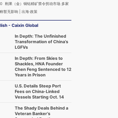
40
刚果（金）铜钴精矿禁令扰动市场 多家
称暂无影响 | 出海·政策
lish - Caixin Global
In Depth: The Unfinished
Transformation of China’s
LGFVs
In Depth: From Skies to
Shackles, HNA Founder
Chen Feng Sentenced to 12
Years in Prison
U.S. Details Steep Port
Fees on China-Linked
Vessels Starting Oct. 14
The Shady Deals Behind a
Veteran Banker’s