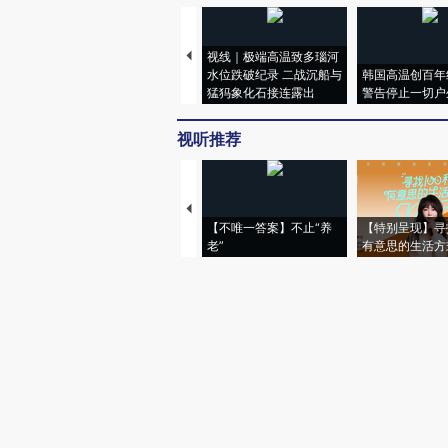
视线｜极端高温致多瑙河
水位跌破纪录 二战沉船与
韩国高温创百年
猛犸象化石接连露出
警告停止一切户
视听推荐
【不唯一答案】不止“养
【特别呈现】寻
老”
有意思的生活方