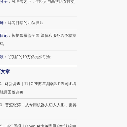
分子
：
AI冲击之下，年轻人与高学历女性更
坤
：
耳闻目睹的几位律师
日记
：
长护险覆盖全国 筹资和服务给予将持
码
波
：
“沉睡”的10万亿元公积金
新文章
4
财新调查｜7月CPI或继续降温 PPI同比增
触顶回落迹象
00
普渡张涛：从专用机器人切入人形，更具
55
GPT周报｜Open AI为免费用户默认提供