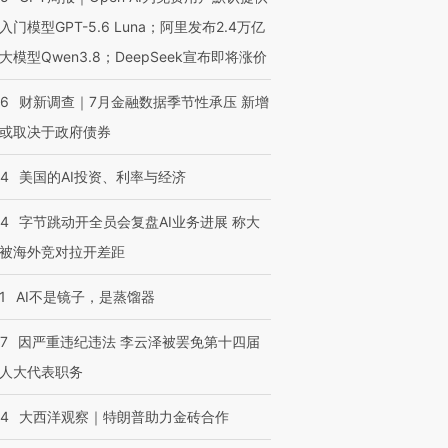
入门模型GPT-5.6 Luna；阿里发布2.4万亿
大模型Qwen3.8；DeepSeek宣布即将涨价
46
财新调查｜7月金融数据季节性承压 新增
或取决于政府债券
44
美国的AI投资、利率与经济
44
字节跳动开全员会复盘AI业务进展 称大
被海外竞对拉开差距
1
AI不是镜子，是蒸馏器
07
因严重违纪违法 李云泽被罢免第十四届
人大代表职务
44
大西洋观察｜特朗普助力金砖合作