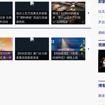
财
伍戈
加沙上百万流离失所者困
视线｜HYROX的吸金
马航飞行员
纪录 当局
于“塑料烤箱” 高温引发健
术：是什么让中产们甘
粒摇头丸 尿
外活动
康危机
心“花钱找虐”？
毒品
罗志
易峘
视
【推广】走
找100种
【特别呈现】澳门全力探
【特别呈现】《东莞，人
会，让数智科
式·第一对
索葡语国家新渠道
间便利店》倾情上线
业
博
唐涯