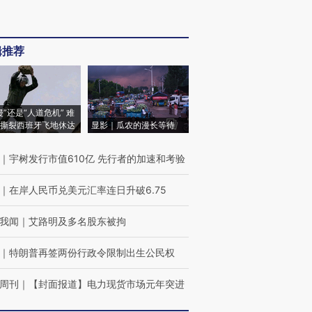
辑推荐
侵”还是“人道危机” 难
撕裂西班牙飞地休达
显影｜瓜农的漫长等待
｜
宇树发行市值610亿 先行者的加速和考验
｜
在岸人民币兑美元汇率连日升破6.75
我闻
｜
艾路明及多名股东被拘
｜
特朗普再签两份行政令限制出生公民权
周刊
｜
【封面报道】电力现货市场元年突进