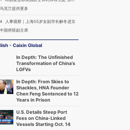
乌克兰提供更多
24
人事观察｜上海55岁女副市长解冬进京
中国侨联副主席
lish - Caixin Global
In Depth: The Unfinished
Transformation of China’s
LGFVs
In Depth: From Skies to
Shackles, HNA Founder
Chen Feng Sentenced to 12
Years in Prison
U.S. Details Steep Port
Fees on China-Linked
Vessels Starting Oct. 14