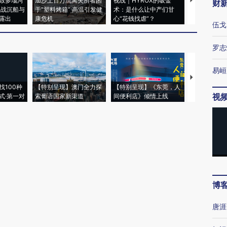
致多瑙河
加沙上百万流离失所者困
视线｜HYROX的吸金
马航飞行员
财
二战沉船与
于“塑料烤箱” 高温引发健
术：是什么让中产们甘
粒摇头丸 尿
露出
康危机
心“花钱找虐”？
毒品
伍戈
罗志
易峘
【推广】走
找100种
【特别呈现】澳门全力探
【特别呈现】《东莞，人
会，让数智科
视
式·第一对
索葡语国家新渠道
间便利店》倾情上线
业
博
唐涯