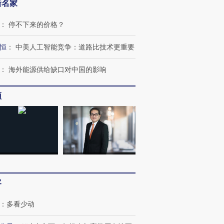
跨国走私7万
视线｜被称为“蟑螂”的印
视线｜“入侵”还是“人道危
新名家
检体内含3种
度Z世代 用街头抗争将教
机”？难民潮撕裂西班牙
秘鲁纳斯
育部长拱下台
飞地休达
13人遇难
：
停不下来的价格？
恒
：
中美人工智能竞争：道路比技术更重要
：
海外能源供给缺口对中国的影响
进第四届链博
【商旅对话】华住集团
技“链”接产
【特别呈现】寻找100种
CFO：不靠规模取胜，华
【特别呈
频
有意思的生活方式·第三对
住三大增长引擎是什么？
有意思的
客
：
多看少动