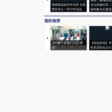
视线｜极端高温
韩国高温创百年纪录 当局
水位跌破纪录 
警告停止一切户外活动
猛犸象化石接连
视听推荐
【不唯一答案】不止“养
【特别呈现】寻
老”
有意思的生活方