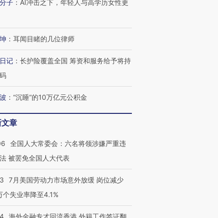
分子
：
AI冲击之下，年轻人与高学历女性更
坤
：
耳闻目睹的几位律师
日记
：
长护险覆盖全国 筹资和服务给予将持
码
波
：
“沉睡”的10万亿元公积金
新文章
06
全国人大常委会：六名将领涉嫌严重违
法 被罢免全国人大代表
43
7月美国劳动力市场意外放缓 岗位减少
3万个失业率降至4.1%
14
海外金融专才回流香港 外籍工作签证翻