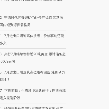
2
宁德时代宜春锂矿仍处停产状态 其动向
国内锂资源供需格局
1
7月进出口增速高位放缓，价格驱动还能
多久
8
央行7月继续增持近20吨黄金 累计储备超
600万盎司
5
7月进出口增速从高位略有回落 涨价动力
持续？
07
下周前瞻：生态环境法典施行；巴西总统
进入竞选阶段
1
特朗普坚称美国防空弹药库存充足 但不