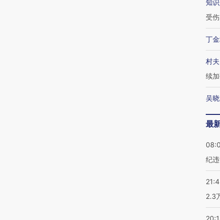
知识
受伤
丁金
村夫
续加
吴晓
最
08:
纪违
21:
2.
20: