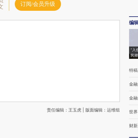
员
订阅/会员升级
文
编
“入
民潮
特稿
金融
金融
责任编辑：王玉虎 | 版面编辑：运维组
世界
财新