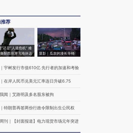
辑推荐
侵”还是“人道危机” 难
撕裂西班牙飞地休达
显影｜瓜农的漫长等待
｜
宇树发行市值610亿 先行者的加速和考验
｜
在岸人民币兑美元汇率连日升破6.75
我闻
｜
艾路明及多名股东被拘
｜
特朗普再签两份行政令限制出生公民权
周刊
｜
【封面报道】电力现货市场元年突进