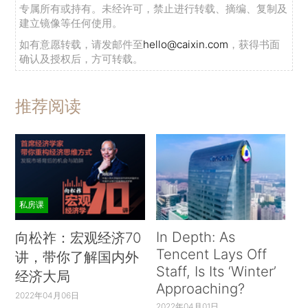
专属所有或持有。未经许可，禁止进行转载、摘编、复制及
建立镜像等任何使用。
如有意愿转载，请发邮件至
hello@caixin.com
，获得书面
确认及授权后，方可转载。
推荐阅读
私房课
In Depth: As
向松祚：宏观经济70
Tencent Lays Off
讲，带你了解国内外
Staff, Is Its ‘Winter’
经济大局
Approaching?
2022年04月06日
2022年04月01日