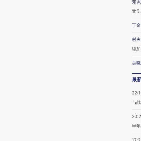
知识
受伤
丁金
村夫
续加
吴晓
最
22:1
与战
20:
半年
17:2