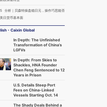
05
分析｜贝森特操盘稳日元，操作巧思能否
美日货币基本面
lish - Caixin Global
In Depth: The Unfinished
Transformation of China’s
LGFVs
In Depth: From Skies to
Shackles, HNA Founder
Chen Feng Sentenced to 12
Years in Prison
U.S. Details Steep Port
Fees on China-Linked
Vessels Starting Oct. 14
The Shady Deals Behind a