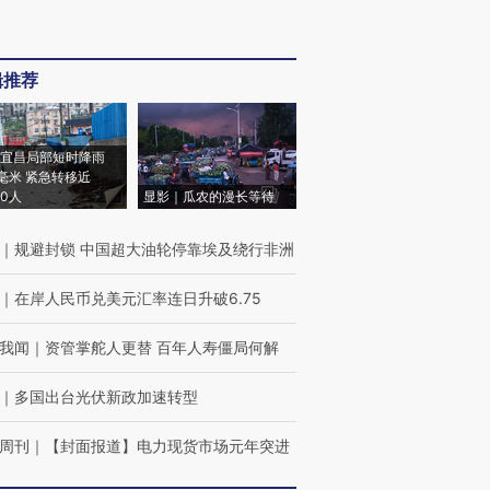
辑推荐
宜昌局部短时降雨
8毫米 紧急转移近
00人
显影｜瓜农的漫长等待
｜
规避封锁 中国超大油轮停靠埃及绕行非洲
｜
在岸人民币兑美元汇率连日升破6.75
我闻
｜
资管掌舵人更替 百年人寿僵局何解
｜
多国出台光伏新政加速转型
周刊
｜
【封面报道】电力现货市场元年突进