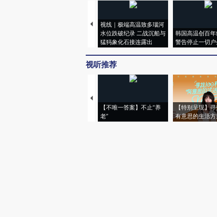
视线｜极端高温致多瑙河
水位跌破纪录 二战沉船与
韩国高温创百年
猛犸象化石接连露出
警告停止一切户
视听推荐
【不唯一答案】不止“养
【特别呈现】寻
老”
有意思的生活方