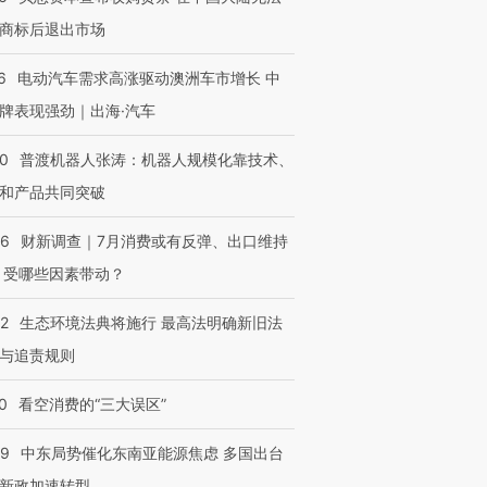
商标后退出市场
6
电动汽车需求高涨驱动澳洲车市增长 中
牌表现强劲｜出海·汽车
00
普渡机器人张涛：机器人规模化靠技术、
和产品共同突破
56
财新调查｜7月消费或有反弹、出口维持
 受哪些因素带动？
42
生态环境法典将施行 最高法明确新旧法
与追责规则
0
看空消费的“三大误区”
59
中东局势催化东南亚能源焦虑 多国出台
新政加速转型