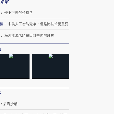
新名家
：
停不下来的价格？
OX的吸金
马航飞行员跨国走私7万
视线｜被称为“蟑螂”的印
让中产们甘
粒摇头丸 尿检体内含3种
度Z世代 用街头抗争将教
秘鲁纳斯
”？
毒品
育部长拱下台
13人遇难
恒
：
中美人工智能竞争：道路比技术更重要
：
海外能源供给缺口对中国的影响
频
进第四届链博
【商旅对话】华住集团
技“链”接产
【特别呈现】寻找100种
CFO：不靠规模取胜，华
【特别呈
有意思的生活方式·第三对
住三大增长引擎是什么？
有意思的
客
：
多看少动