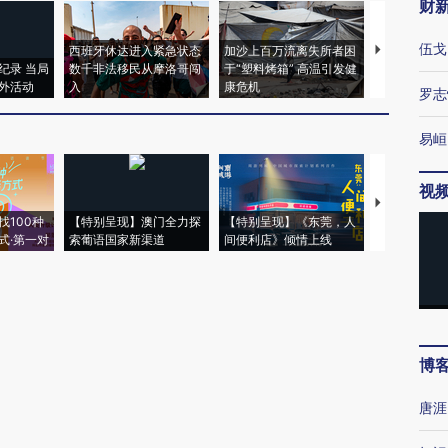
财
伍戈
西班牙休达进入紧急状态
加沙上百万流离失所者困
视线｜HYR
纪录 当局
数千非法移民从摩洛哥闯
于“塑料烤箱” 高温引发健
术：是什么
外活动
入
康危机
心“花钱找虐
罗志
易峘
视
【推广】走
找100种
【特别呈现】澳门全力探
【特别呈现】《东莞，人
会，让数智科
式·第一对
索葡语国家新渠道
间便利店》倾情上线
业
博
唐涯