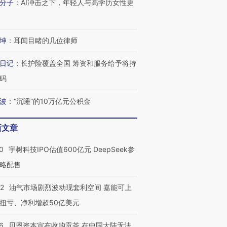
分子
：
AI冲击之下，年轻人与高学历女性更
坤
：
耳闻目睹的几位律师
日记
：
长护险覆盖全国 筹资和服务给予将持
码
波
：
“沉睡”的10万亿元公积金
新文章
0
宇树科技IPO估值600亿元 DeepSeek参
略配售
22
油气市场剧烈波动现套利空间 嘉能可上
扭亏、净利增超50亿美元
6
贝恩资本宣布收购贡茶 在中国大陆无法