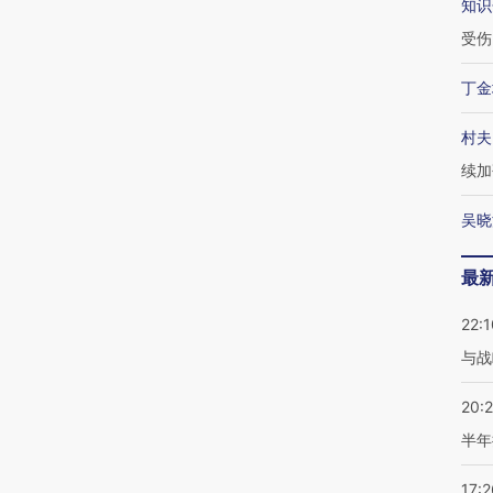
知识
受伤
丁金
村夫
续加
吴晓
最
22:1
与战
20:
半年
17:2