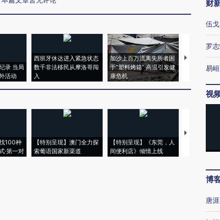
财
伍戈
罗志
西班牙休达进入紧急状态
加沙上百万流离失所者困
视线｜HYR
纪录 当局
数千非法移民从摩洛哥闯
于“塑料烤箱” 高温引发健
术：是什么
易峘
外活动
入
康危机
心“花钱找虐
视
【推广】走
找100种
【特别呈现】澳门全力探
【特别呈现】《东莞，人
会，让数智科
式·第一对
索葡语国家新渠道
间便利店》倾情上线
业
博
唐涯