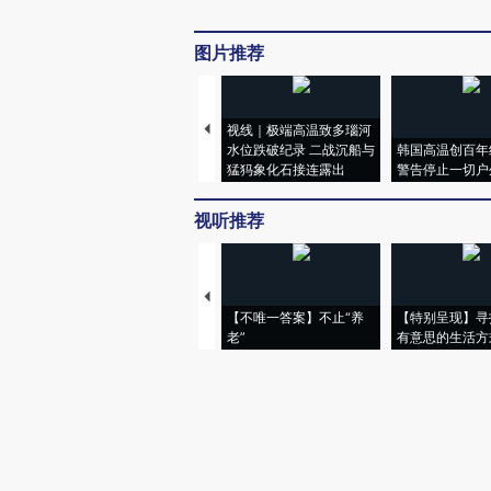
图片推荐
视线｜极端高温致多瑙河
水位跌破纪录 二战沉船与
韩国高温创百年
猛犸象化石接连露出
警告停止一切户
视听推荐
【不唯一答案】不止“养
【特别呈现】寻
老”
有意思的生活方