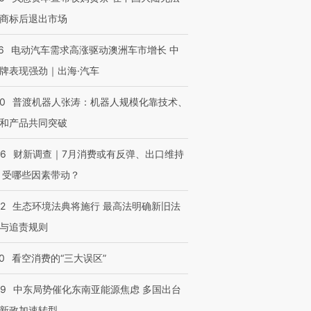
商标后退出市场
6
电动汽车需求高涨驱动澳洲车市增长 中
牌表现强劲｜出海·汽车
00
普渡机器人张涛：机器人规模化靠技术、
和产品共同突破
56
财新调查｜7月消费或有反弹、出口维持
 受哪些因素带动？
42
生态环境法典将施行 最高法明确新旧法
与追责规则
0
看空消费的“三大误区”
59
中东局势催化东南亚能源焦虑 多国出台
新政加速转型