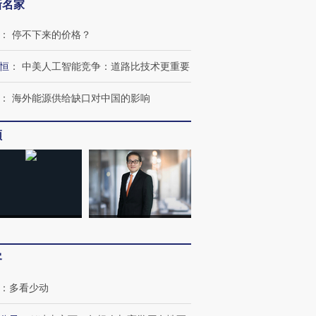
新名家
：
停不下来的价格？
恒
：
中美人工智能竞争：道路比技术更重要
OX的吸金
马航飞行员跨国走私7万
视线｜被称为“蟑螂”的印
让中产们甘
粒摇头丸 尿检体内含3种
度Z世代 用街头抗争将教
秘鲁纳斯
：
海外能源供给缺口对中国的影响
”？
毒品
育部长拱下台
13人遇难
频
进第四届链博
【商旅对话】华住集团
技“链”接产
【特别呈现】寻找100种
CFO：不靠规模取胜，华
【特别呈
有意思的生活方式·第三对
住三大增长引擎是什么？
有意思的
客
：
多看少动