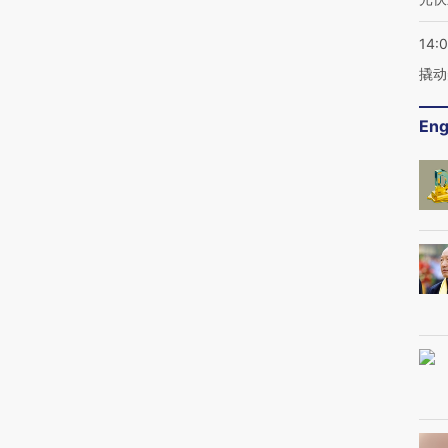
14:
撬动
Eng