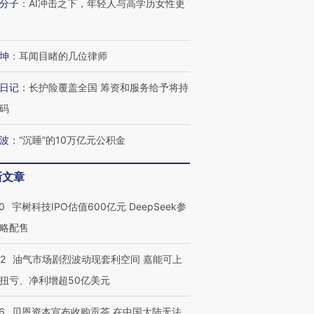
分子
：
AI冲击之下，年轻人与高学历女性更
坤
：
耳闻目睹的几位律师
日记
：
长护险覆盖全国 筹资和服务给予将持
码
波
：
“沉睡”的10万亿元公积金
新文章
0
宇树科技IPO估值600亿元 DeepSeek参
略配售
22
油气市场剧烈波动现套利空间 嘉能可上
扭亏、净利增超50亿美元
6
贝恩资本宣布收购贡茶 在中国大陆无法