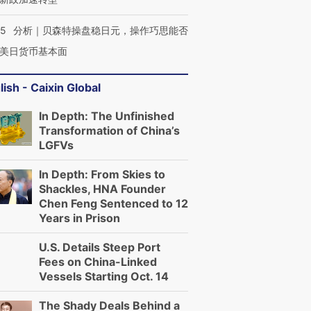
05
分析｜贝森特操盘稳日元，操作巧思能否
美日货币基本面
lish - Caixin Global
In Depth: The Unfinished
Transformation of China’s
LGFVs
In Depth: From Skies to
Shackles, HNA Founder
Chen Feng Sentenced to 12
Years in Prison
U.S. Details Steep Port
Fees on China-Linked
Vessels Starting Oct. 14
The Shady Deals Behind a