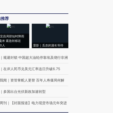
辑推荐
宜昌局部短时降雨
8毫米 紧急转移近
00人
显影｜瓜农的漫长等待
｜
规避封锁 中国超大油轮停靠埃及绕行非洲
｜
在岸人民币兑美元汇率连日升破6.75
我闻
｜
资管掌舵人更替 百年人寿僵局何解
｜
多国出台光伏新政加速转型
周刊
｜
【封面报道】电力现货市场元年突进