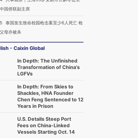
中国侨联副主席
45
泰国发生致命校园枪击案至少6人死亡 枪
父母亦被杀
lish - Caixin Global
In Depth: The Unfinished
Transformation of China’s
LGFVs
In Depth: From Skies to
Shackles, HNA Founder
Chen Feng Sentenced to 12
Years in Prison
U.S. Details Steep Port
Fees on China-Linked
Vessels Starting Oct. 14