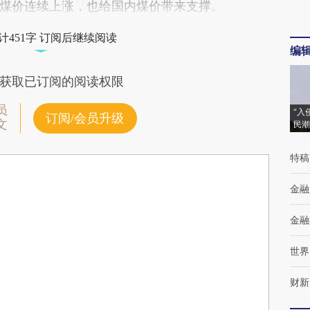
煤价连续上涨，也给国内煤价带来支撑。
计451字 订阅后继续阅读
编
获取已订阅的阅读权限
员
“入
订阅/会员升级
文
民潮
特稿
金融
金融
世界
财新