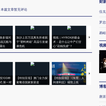
财
本篇文章暂无评论
伍戈
罗志
易峘
致多瑙河
加沙上百万流离失所者困
视线｜HYROX的吸金
马航飞行员
二战沉船与
于“塑料烤箱” 高温引发健
术：是什么让中产们甘
粒摇头丸 尿
视
露出
康危机
心“花钱找虐”？
毒品
【推广】走
找100种
【特别呈现】澳门全力探
【特别呈现】《东莞，人
会，让数智科
式·第一对
索葡语国家新渠道
间便利店》倾情上线
业
博
唐涯