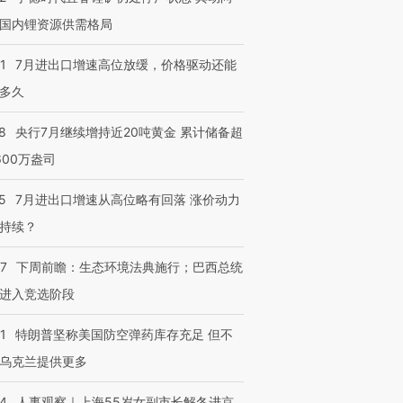
国内锂资源供需格局
1
7月进出口增速高位放缓，价格驱动还能
多久
8
央行7月继续增持近20吨黄金 累计储备超
600万盎司
5
7月进出口增速从高位略有回落 涨价动力
持续？
07
下周前瞻：生态环境法典施行；巴西总统
进入竞选阶段
1
特朗普坚称美国防空弹药库存充足 但不
乌克兰提供更多
24
人事观察｜上海55岁女副市长解冬进京