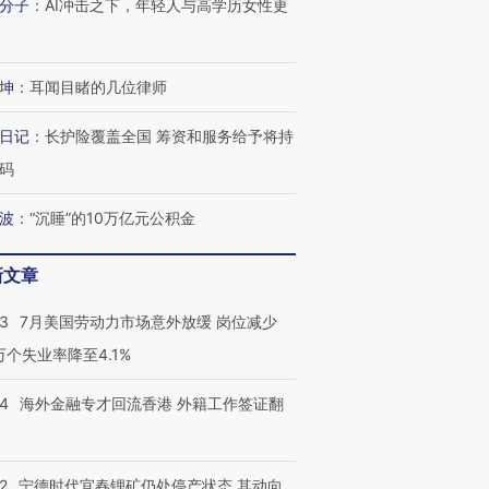
分子
：
AI冲击之下，年轻人与高学历女性更
坤
：
耳闻目睹的几位律师
日记
：
长护险覆盖全国 筹资和服务给予将持
码
波
：
“沉睡”的10万亿元公积金
新文章
43
7月美国劳动力市场意外放缓 岗位减少
3万个失业率降至4.1%
14
海外金融专才回流香港 外籍工作签证翻
2
宁德时代宜春锂矿仍处停产状态 其动向