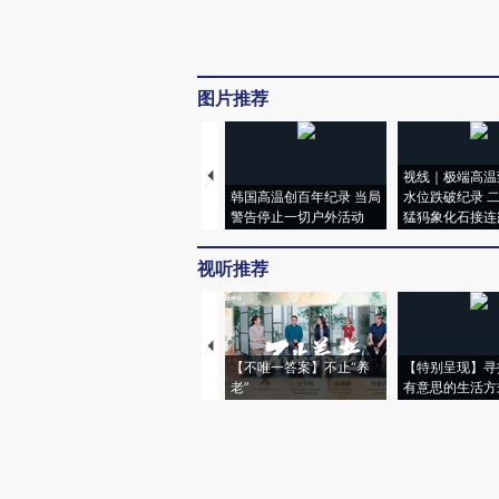
图片推荐
视线｜极端高温
韩国高温创百年纪录 当局
水位跌破纪录 
警告停止一切户外活动
猛犸象化石接连
视听推荐
【不唯一答案】不止“养
【特别呈现】寻
老”
有意思的生活方