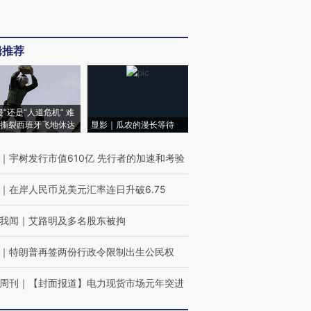
辑推荐
侵”还是“人道危机” 难
撕裂西班牙飞地休达
显影｜瓜农的漫长等待
｜
宇树发行市值610亿 先行者的加速和考验
｜
在岸人民币兑美元汇率连日升破6.75
我闻
｜
艾路明及多名股东被拘
｜
特朗普再签两份行政令限制出生公民权
周刊
｜
【封面报道】电力现货市场元年突进