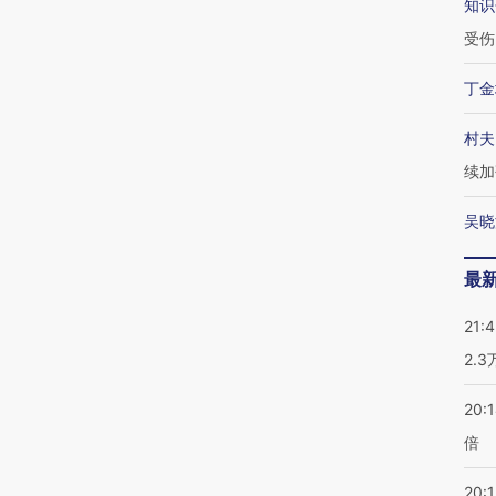
知识
受伤
丁金
村夫
续加
吴晓
最
21:
2.
20:
倍
20:1