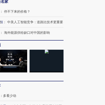
新名家
：
停不下来的价格？
恒
：
中美人工智能竞争：道路比技术更重要
：
海外能源供给缺口对中国的影响
跨国走私7万
视线｜被称为“蟑螂”的印
视线｜“入侵”还是“人道危
检体内含3种
度Z世代 用街头抗争将教
机”？难民潮撕裂西班牙
秘鲁纳斯
频
育部长拱下台
飞地休达
13人遇难
进第四届链博
【商旅对话】华住集团
技“链”接产
【特别呈现】寻找100种
CFO：不靠规模取胜，华
【特别呈
有意思的生活方式·第三对
住三大增长引擎是什么？
有意思的
客
：
多看少动