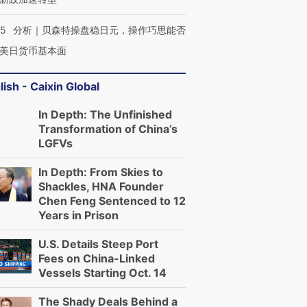
05
分析｜贝森特操盘稳日元，操作巧思能否
美日货币基本面
lish - Caixin Global
In Depth: The Unfinished
Transformation of China’s
LGFVs
In Depth: From Skies to
Shackles, HNA Founder
Chen Feng Sentenced to 12
Years in Prison
U.S. Details Steep Port
Fees on China-Linked
Vessels Starting Oct. 14
The Shady Deals Behind a