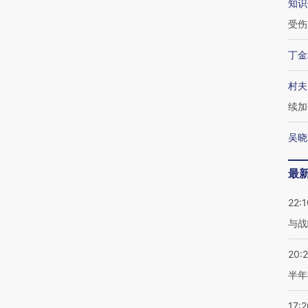
知识
受伤
丁金
村夫
续加
吴晓
最
22:1
与战
20:
半年
17:2