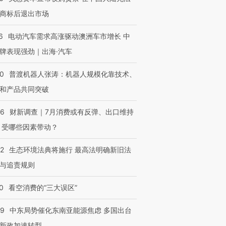
商标后退出市场
6
电动汽车需求高涨驱动澳洲车市增长 中
牌表现强劲｜出海·汽车
00
普渡机器人张涛：机器人规模化靠技术、
和产品共同突破
56
财新调查｜7月消费或有反弹、出口维持
 受哪些因素带动？
42
生态环境法典将施行 最高法明确新旧法
与追责规则
0
看空消费的“三大误区”
59
中东局势催化东南亚能源焦虑 多国出台
新政加速转型