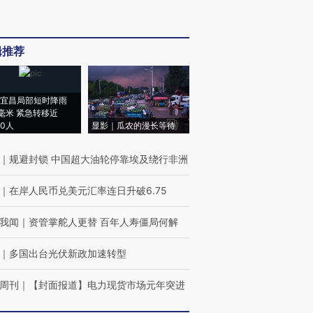
辑推荐
宜昌局部短时降雨
8毫米 紧急转移近
00人
显影｜瓜农的漫长等待
｜
规避封锁 中国超大油轮停靠埃及绕行非洲
｜
在岸人民币兑美元汇率连日升破6.75
我闻
｜
资管掌舵人更替 百年人寿僵局何解
｜
多国出台光伏新政加速转型
周刊
｜
【封面报道】电力现货市场元年突进