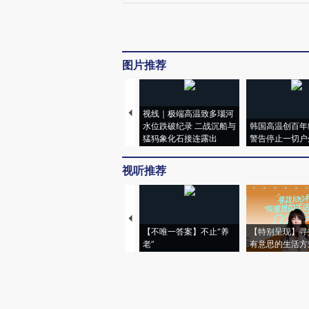
图片推荐
视线｜极端高温致多瑙河
水位跌破纪录 二战沉船与
韩国高温创百年
猛犸象化石接连露出
警告停止一切户
视听推荐
【不唯一答案】不止“养
【特别呈现】寻
老”
有意思的生活方