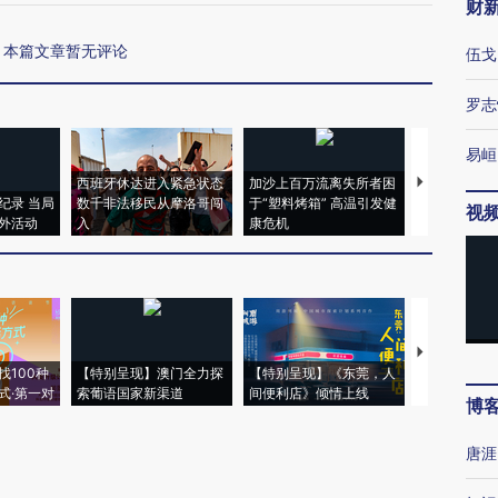
财
本篇文章暂无评论
伍戈
罗志
易峘
西班牙休达进入紧急状态
加沙上百万流离失所者困
视线｜HYR
纪录 当局
数千非法移民从摩洛哥闯
于“塑料烤箱” 高温引发健
术：是什么
视
外活动
入
康危机
心“花钱找虐
【推广】走
找100种
【特别呈现】澳门全力探
【特别呈现】《东莞，人
会，让数智科
式·第一对
索葡语国家新渠道
间便利店》倾情上线
业
博
唐涯