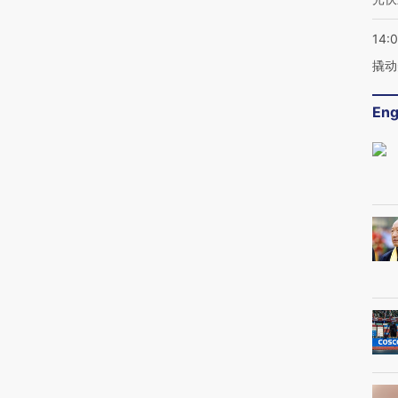
14:
撬动
Eng