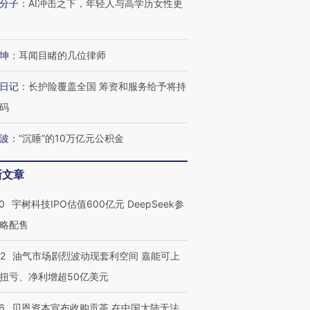
分子
：
AI冲击之下，年轻人与高学历女性更
坤
：
耳闻目睹的几位律师
日记
：
长护险覆盖全国 筹资和服务给予将持
码
波
：
“沉睡”的10万亿元公积金
新文章
0
宇树科技IPO估值600亿元 DeepSeek参
略配售
22
油气市场剧烈波动现套利空间 嘉能可上
扭亏、净利增超50亿美元
6
贝恩资本宣布收购贡茶 在中国大陆无法