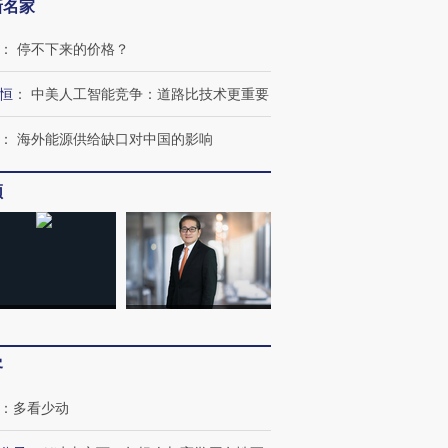
新名家
：
停不下来的价格？
恒
：
中美人工智能竞争：道路比技术更重要
：
海外能源供给缺口对中国的影响
OX的吸金
马航飞行员跨国走私7万
视线｜被称为“蟑螂”的印
让中产们甘
粒摇头丸 尿检体内含3种
度Z世代 用街头抗争将教
秘鲁纳斯
频
”？
毒品
育部长拱下台
13人遇难
进第四届链博
【商旅对话】华住集团
技“链”接产
【特别呈现】寻找100种
CFO：不靠规模取胜，华
【特别呈
有意思的生活方式·第三对
住三大增长引擎是什么？
有意思的
客
：
多看少动