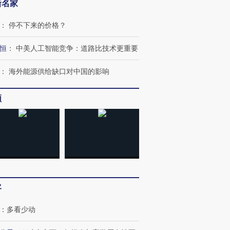
新名家
：
停不下来的价格？
跨国走私7万
视线｜HY
检体内含3种
泽连斯基密集出访美英 索
秘鲁纳斯卡观光飞机坠毁
术：是什
恒
：
中美人工智能竞争：道路比技术更重要
要防空导弹“救急”
13人遇难
心“花钱找
：
海外能源供给缺口对中国的影响
频
进第四届链博
【商旅对话】华住集团
技“链”接产
【特别呈现】寻找100种
CFO：不靠规模取胜，华
【特别呈
有意思的生活方式·第三对
住三大增长引擎是什么？
有意思的
客
：
多看少动