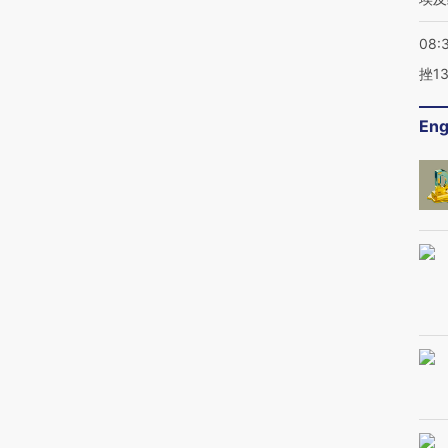
08:
挫1
Eng