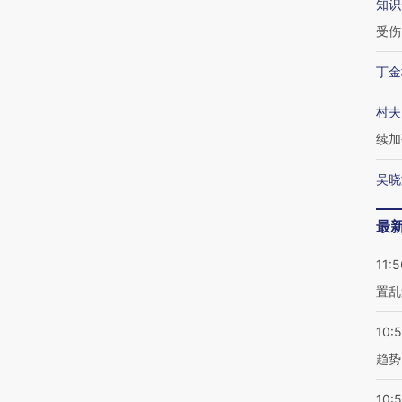
知识
受伤
丁金
村夫
续加
吴晓
最
11:5
置乱
10:
趋势
10: