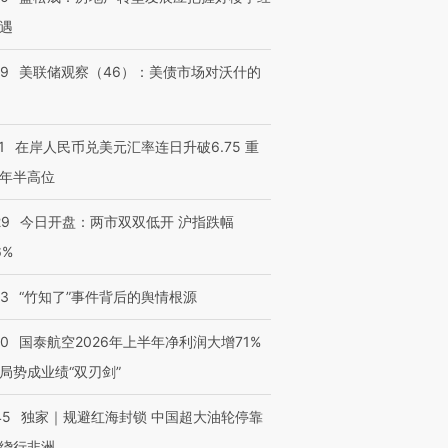
遇
39
美联储观察（46）：美债市场对沃什的
1
在岸人民币兑美元汇率连日升破6.75 重
年半高位
29
今日开盘：两市双双低开 沪指跌幅
6%
13
“竹知了”事件背后的舆情根源
10
国泰航空2026年上半年净利润大增71%
局势成业绩“双刃剑”
45
独家｜规避红海封锁 中国超大油轮停靠
绕行非洲