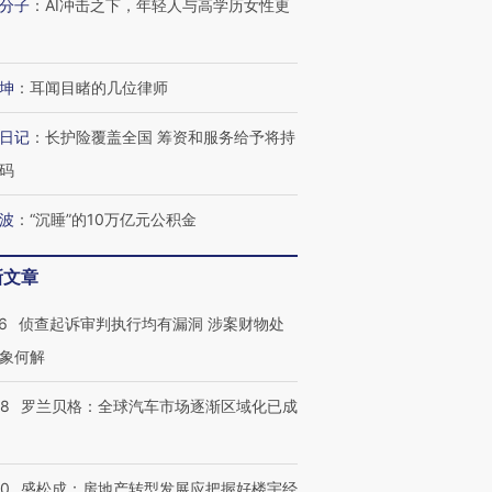
分子
：
AI冲击之下，年轻人与高学历女性更
坤
：
耳闻目睹的几位律师
日记
：
长护险覆盖全国 筹资和服务给予将持
码
波
：
“沉睡”的10万亿元公积金
新文章
6
侦查起诉审判执行均有漏洞 涉案财物处
象何解
58
罗兰贝格：全球汽车市场逐渐区域化已成
50
盛松成：房地产转型发展应把握好楼宇经