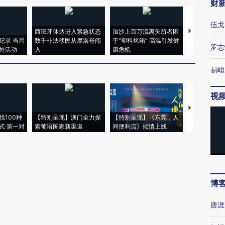
财
伍戈
西班牙休达进入紧急状态
加沙上百万流离失所者困
马航飞行员
纪录 当局
数千非法移民从摩洛哥闯
于“塑料烤箱” 高温引发健
粒摇头丸 尿
罗志
外活动
入
康危机
毒品
易峘
视
【推广】走
找100种
【特别呈现】澳门全力探
【特别呈现】《东莞，人
会，让数智科
式·第一对
索葡语国家新渠道
间便利店》倾情上线
业
博
唐涯