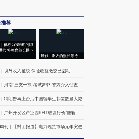
辑推荐
｜被称为“蟑螂”的印
世代 将教育部长拱下
显影｜瓜农的漫长等待
｜
境外收入征税 保险收益缴交已启动
｜
河南“三支一扶”考试舞弊 警方介入侦查
｜
特朗普再上台后中国留学生获签数量大减
｜
广州开发区产业园REIT较发行价“腰斩”
周刊
｜
【封面报道】电力现货市场元年突进