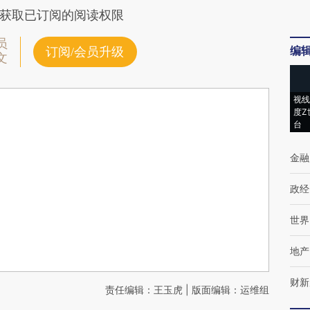
获取已订阅的阅读权限
员
编
订阅/会员升级
文
视线
度Z
台
金融
政经
世界
地产
财新
责任编辑：王玉虎 | 版面编辑：运维组