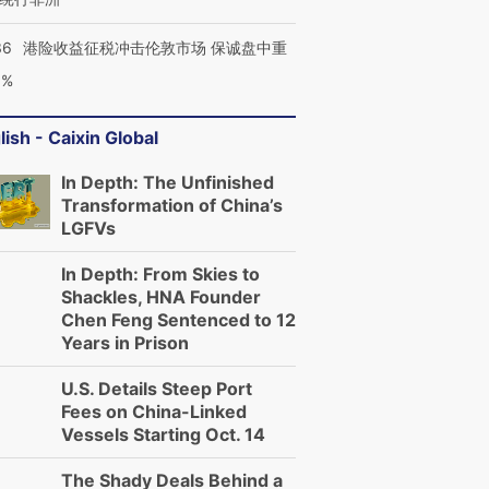
36
港险收益征税冲击伦敦市场 保诚盘中重
3%
lish - Caixin Global
In Depth: The Unfinished
Transformation of China’s
LGFVs
In Depth: From Skies to
Shackles, HNA Founder
Chen Feng Sentenced to 12
Years in Prison
U.S. Details Steep Port
Fees on China-Linked
Vessels Starting Oct. 14
The Shady Deals Behind a