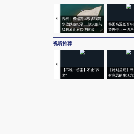
视线｜极端高温致多瑙河
水位跌破纪录 二战沉船与
韩国高温创百年
猛犸象化石接连露出
警告停止一切户
视听推荐
【不唯一答案】不止“养
【特别呈现】寻
老”
有意思的生活方