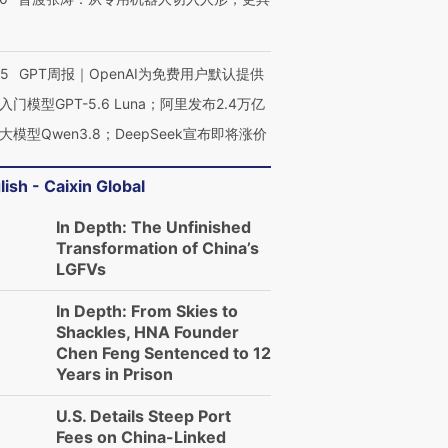
55
GPT周报｜OpenAI为免费用户默认提供
入门模型GPT-5.6 Luna；阿里发布2.4万亿
大模型Qwen3.8；DeepSeek宣布即将涨价
lish - Caixin Global
In Depth: The Unfinished
Transformation of China’s
LGFVs
In Depth: From Skies to
Shackles, HNA Founder
Chen Feng Sentenced to 12
Years in Prison
U.S. Details Steep Port
Fees on China-Linked