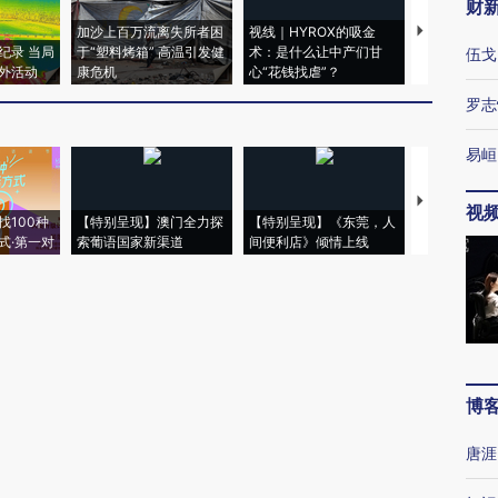
财
加沙上百万流离失所者困
视线｜HYROX的吸金
马航飞行员
纪录 当局
于“塑料烤箱” 高温引发健
术：是什么让中产们甘
粒摇头丸 尿
伍戈
外活动
康危机
心“花钱找虐”？
毒品
罗志
易峘
【推广】走
视
找100种
【特别呈现】澳门全力探
【特别呈现】《东莞，人
会，让数智科
式·第一对
索葡语国家新渠道
间便利店》倾情上线
业
博
唐涯