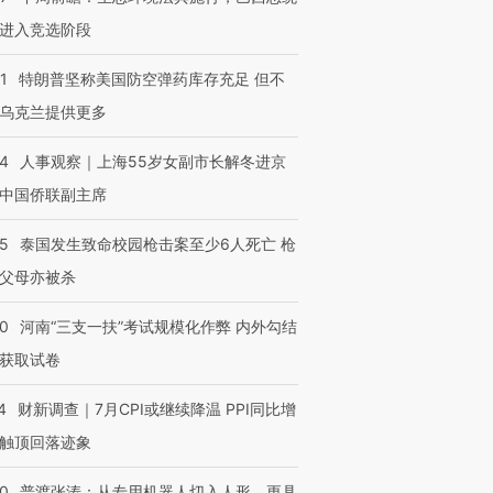
进入竞选阶段
1
特朗普坚称美国防空弹药库存充足 但不
乌克兰提供更多
24
人事观察｜上海55岁女副市长解冬进京
中国侨联副主席
45
泰国发生致命校园枪击案至少6人死亡 枪
父母亦被杀
40
河南“三支一扶”考试规模化作弊 内外勾结
获取试卷
4
财新调查｜7月CPI或继续降温 PPI同比增
触顶回落迹象
00
普渡张涛：从专用机器人切入人形，更具