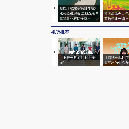
视线｜极端高温致多瑙河
水位跌破纪录 二战沉船与
韩国高温创百年
猛犸象化石接连露出
警告停止一切户
视听推荐
【不唯一答案】不止“养
【特别呈现】寻
老”
有意思的生活方