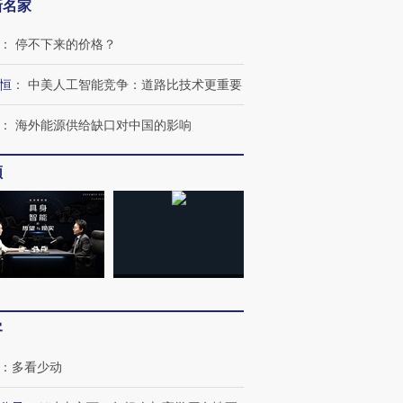
新名家
跨国走私7万
视线｜被称为“蟑螂”的印
视线｜“入侵”还是“人道危
检体内含3种
度Z世代 用街头抗争将教
机”？难民潮撕裂西班牙
秘鲁纳斯
：
停不下来的价格？
育部长拱下台
飞地休达
13人遇难
恒
：
中美人工智能竞争：道路比技术更重要
：
海外能源供给缺口对中国的影响
进第四届链博
【商旅对话】华住集团
频
技“链”接产
【特别呈现】寻找100种
CFO：不靠规模取胜，华
【特别呈
有意思的生活方式·第三对
住三大增长引擎是什么？
有意思的
客
：
多看少动