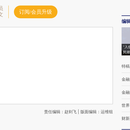
员
订阅/会员升级
文
编
“入
民潮
特稿
金融
金融
世界
责任编辑：赵剑飞 | 版面编辑：运维组
财新