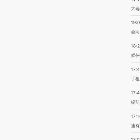
大选
19:0
会向
18:
候任
17:
手祖
17:
提前
17:1
速有
17: