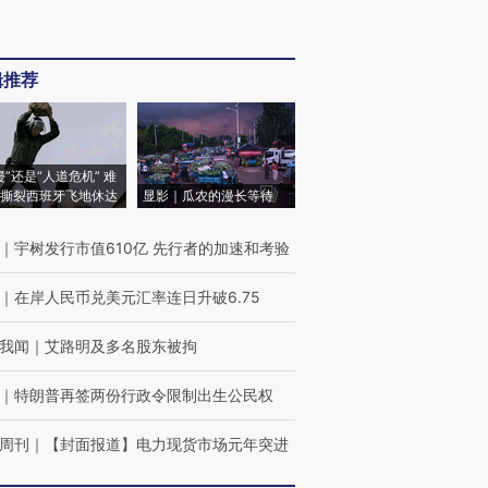
辑推荐
侵”还是“人道危机” 难
撕裂西班牙飞地休达
显影｜瓜农的漫长等待
｜
宇树发行市值610亿 先行者的加速和考验
｜
在岸人民币兑美元汇率连日升破6.75
我闻
｜
艾路明及多名股东被拘
｜
特朗普再签两份行政令限制出生公民权
周刊
｜
【封面报道】电力现货市场元年突进