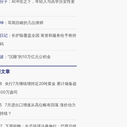
分子
：
AI冲击之下，年轻人与高学历女性更
坤
：
耳闻目睹的几位律师
日记
：
长护险覆盖全国 筹资和服务给予将持
码
波
：
“沉睡”的10万亿元公积金
新文章
8
央行7月继续增持近20吨黄金 累计储备超
600万盎司
5
7月进出口增速从高位略有回落 涨价动力
持续？
07
下周前瞻：生态环境法典施行；巴西总统