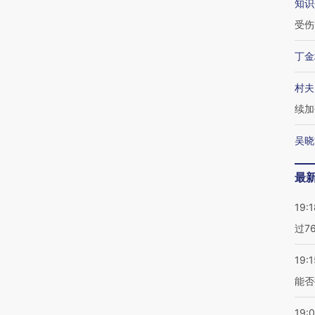
知识
受伤
丁金
村夫
续加
吴晓
最
19:1
过7
19:1
能否
19: