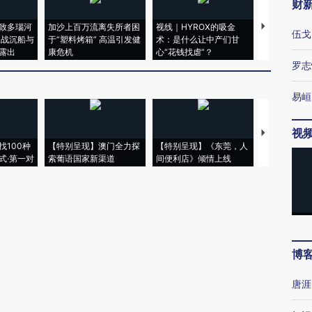
财
致多瑙河
加沙上百万流离失所者困
视线｜HYROX的吸金
马航飞行员
伍戈
二战沉船与
于“塑料烤箱” 高温引发健
术：是什么让中产们甘
粒摇头丸 尿
露出
康危机
心“花钱找虐”？
毒品
罗志
易峘
视
【推广】走
找100种
【特别呈现】澳门全力探
【特别呈现】《东莞，人
会，让数智科
式·第一对
索葡语国家新渠道
间便利店》倾情上线
业
博
唐涯