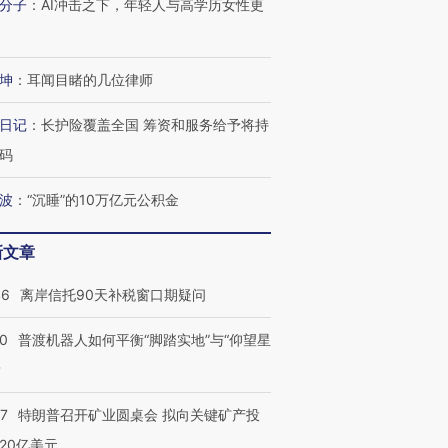
分子
：
AI冲击之下，年轻人与高学历女性更
坤
：
耳闻目睹的几位律师
日记
：
长护险覆盖全国 筹资和服务给予将持
码
波
：
“沉睡”的10万亿元公积金
新文章
46
离岸信托90天补税窗口期疑问
00
普渡机器人如何平衡“脚踏实地”与“仰望星
？
57
特朗普召开矿业圆桌会 拟向关键矿产投
20亿美元