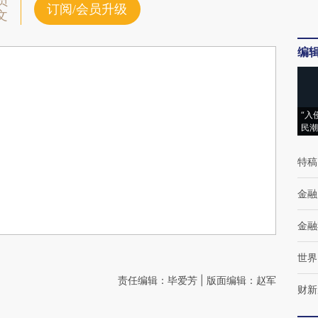
员
订阅/会员升级
文
编
“入
民潮
特稿
金融
金融
世界
责任编辑：毕爱芳 | 版面编辑：赵军
财新