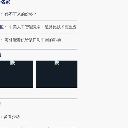
新名家
跨国走私7万
视线｜被称为“蟑螂”的印
视线｜“入侵”还是“人道危
：
停不下来的价格？
检体内含3种
度Z世代 用街头抗争将教
机”？难民潮撕裂西班牙
秘鲁纳斯
育部长拱下台
飞地休达
13人遇难
恒
：
中美人工智能竞争：道路比技术更重要
：
海外能源供给缺口对中国的影响
频
进第四届链博
【商旅对话】华住集团
技“链”接产
【特别呈现】寻找100种
CFO：不靠规模取胜，华
【特别呈
有意思的生活方式·第三对
住三大增长引擎是什么？
有意思的
客
：
多看少动