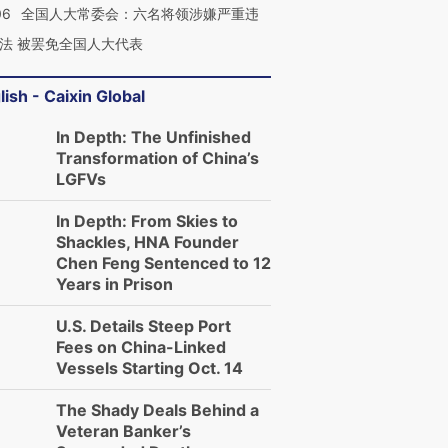
06
全国人大常委会：六名将领涉嫌严重违
法 被罢免全国人大代表
lish - Caixin Global
In Depth: The Unfinished
Transformation of China’s
LGFVs
In Depth: From Skies to
Shackles, HNA Founder
Chen Feng Sentenced to 12
Years in Prison
U.S. Details Steep Port
Fees on China-Linked
Vessels Starting Oct. 14
The Shady Deals Behind a
Veteran Banker’s