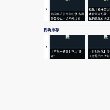
视线｜极端高温
韩国高温创百年纪录 当局
水位跌破纪录 
警告停止一切户外活动
猛犸象化石接连
视听推荐
【不唯一答案】不止“养
【特别呈现】寻
老”
有意思的生活方