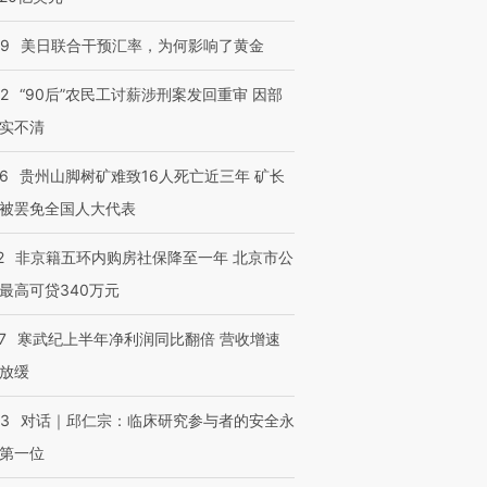
09
美日联合干预汇率，为何影响了黄金
32
“90后”农民工讨薪涉刑案发回重审 因部
实不清
36
贵州山脚树矿难致16人死亡近三年 矿长
被罢免全国人大代表
2
非京籍五环内购房社保降至一年 北京市公
最高可贷340万元
7
寒武纪上半年净利润同比翻倍 营收增速
放缓
53
对话｜邱仁宗：临床研究参与者的安全永
第一位