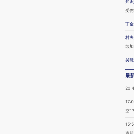
知识
受伤
丁金
村夫
续加
吴晓
最
20:
17:
空”
15:
资超