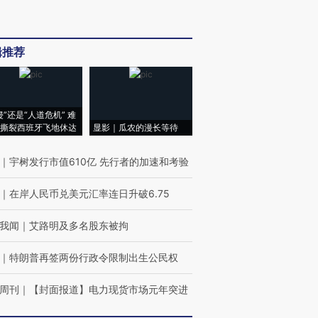
辑推荐
侵”还是“人道危机” 难
撕裂西班牙飞地休达
显影｜瓜农的漫长等待
｜
宇树发行市值610亿 先行者的加速和考验
｜
在岸人民币兑美元汇率连日升破6.75
我闻
｜
艾路明及多名股东被拘
｜
特朗普再签两份行政令限制出生公民权
周刊
｜
【封面报道】电力现货市场元年突进