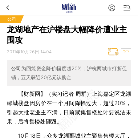
公司
龙湖地产在沪楼盘大幅降价遭业主
围攻
2011年10月26日 14:04
T中
公司为回笼资金降价幅度超20%；沪杭两城市打折促
销，五天获近20亿元认购金
【财新网】（实习记者
周群
）
上海嘉定区龙湖
郦城楼盘因房价在一个月间降幅过大，超过20%，
引起大批老业主不满，日前聚集售楼处讨要说法未
果，后将售楼处砸毁。
10月18日，众多龙湖郦城业主聚集售楼大厅，