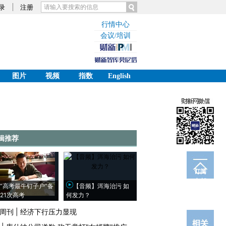
录
注册
行情中心
会议/培训
图片
视频
指数
English
辑推荐
订阅
电邮
“高考最牛钉子户”备
【音频】洱海治污 如
21次高考
何发力？
周刊
|
经济下行压力显现