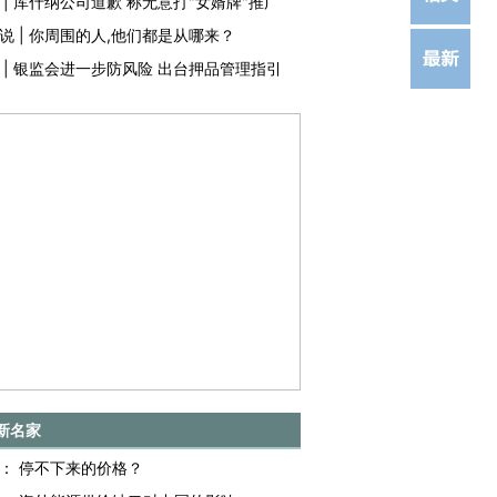
|
库什纳公司道歉 称无意打"女婿牌"推广
说
|
你周围的人,他们都是从哪来？
|
银监会进一步防风险 出台押品管理指引
新名家
：
停不下来的价格？