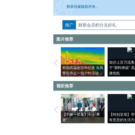
财新传媒版权所有。
推广
如需刊登转载请点击右侧按钮，提交相关
财新会员积分兑好礼
图片推荐
加沙上百万流离
韩国高温创百年纪录 当局
于“塑料烤箱” 
警告停止一切户外活动
康危机
视听推荐
【不唯一答案】不止“养
【特别呈现】寻
老”
有意思的生活方