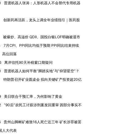
0
普渡机器人张涛：人形机器人不会替代专用机器
4
创新药再活跃，龙头上调全年业绩指引｜医药股
被爆炒、高溢价 QDII、国投白银LOF明确被退市
4
7月CPI、PPI同比均低于预期 PPI同比结束持续
、高位回落
6
离岸信托90天补税窗口期疑问
0
普渡机器人如何平衡“脚踏实地”与“仰望星空”？
7
特朗普召开矿业圆桌会 拟向关键矿产投资超20亿
9
美日联合干预汇率，为何影响了黄金
2
“90后”农民工讨薪涉刑案发回重审 因部分事实不
6
贵州山脚树矿难致16人死亡近三年 矿长涉罪被罢
国人大代表