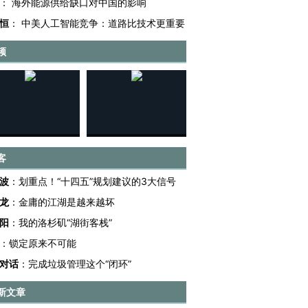
：
海外能源供给缺口对中国的影响
恒
：
中美人工智能竞争：道路比技术更重要
频
”还是“人道危
湖北宜昌局部短时降雨
哈尔滨遭遇短时极端强降
撕裂西班牙
128毫米 紧急转移近
雨 3小时累计雨量超80毫
秘鲁纳斯
客
4000人
米
13人遇难
波
：
划重点！“十四五”规划建议的3大信号
龙
：
金庸的江湖是越来越坏
阳
：
我的洛杉矶“湖街客栈”
：
锁定原来不可能
进第四届链博
【商旅对话】华住集团
技“链”接产
【特别呈现】寻找100种
CFO：不靠规模取胜，华
【特别呈
对话
：
完成垃圾管理这个“闭环”
有意思的生活方式·第三对
住三大增长引擎是什么？
有意思的
新文章