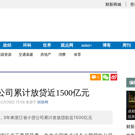
财新商城
登
政经
环科
世界
观点网
mini+
博客
周刊
能源资源
交通基建
房地产
消费
体育
0
编
司累计放贷近1500亿元
12月08日 15:56 来源于
财新网
成都
战第
3年来浙江省小贷公司累计发放贷款近1500亿元
财新