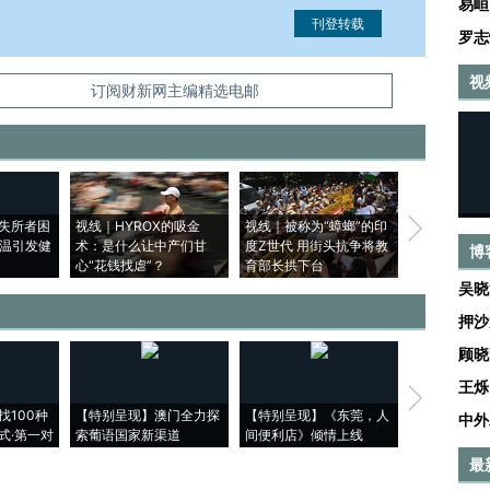
易峘
罗志
视
信息。经确认即可刊登转载。
订阅财新网主编精选电邮
失所者困
视线｜HYROX的吸金
视线｜被称为“蟑螂”的印
视线｜“入侵
高温引发健
术：是什么让中产们甘
度Z世代 用街头抗争将教
机”？难民潮
博
心“花钱找虐”？
育部长拱下台
飞地休达
吴晓
押沙
顾晓
王烁
【推广】走
找100种
【特别呈现】澳门全力探
【特别呈现】《东莞，人
会，让数智科
中外
式·第一对
索葡语国家新渠道
间便利店》倾情上线
业
最