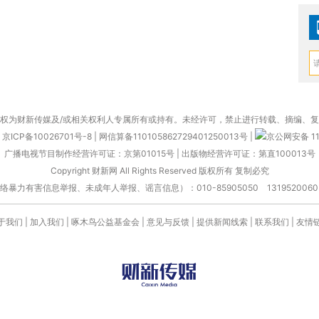
权为财新传媒及/或相关权利人专属所有或持有。未经许可，禁止进行转载、摘编、
京ICP备10026701号-8
|
网信算备110105862729401250013号
|
京公网安备 11
广播电视节目制作经营许可证：京第01015号
|
出版物经营许可证：第直100013号
Copyright 财新网 All Rights Reserved 版权所有 复制必究
害信息举报、未成年人举报、谣言信息）：010-85905050 13195200605 举报邮
于我们
|
加入我们
|
啄木鸟公益基金会
|
意见与反馈
|
提供新闻线索
|
联系我们
|
友情