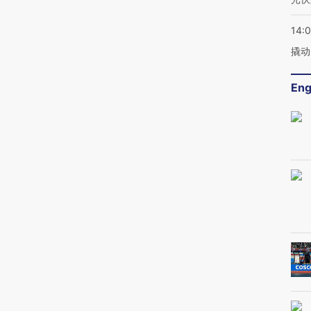
14:
撬动
Eng