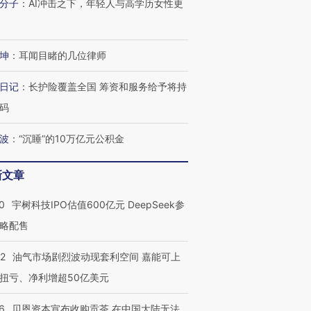
分子
：
AI冲击之下，年轻人与高学历女性更
坤
：
耳闻目睹的几位律师
日记
：
长护险覆盖全国 筹资和服务给予将持
码
波
：
“沉睡”的10万亿元公积金
新文章
0
宇树科技IPO估值600亿元 DeepSeek参
略配售
22
油气市场剧烈波动现套利空间 嘉能可上
扭亏、净利增超50亿美元
6
贝恩资本宣布收购贡茶 在中国大陆无法