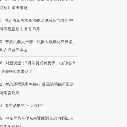
商标后退出市场
6
电动汽车需求高涨驱动澳洲车市增长 中
牌表现强劲｜出海·汽车
00
普渡机器人张涛：机器人规模化靠技术、
和产品共同突破
56
财新调查｜7月消费或有反弹、出口维持
 受哪些因素带动？
42
生态环境法典将施行 最高法明确新旧法
与追责规则
0
看空消费的“三大误区”
59
中东局势催化东南亚能源焦虑 多国出台
新政加速转型