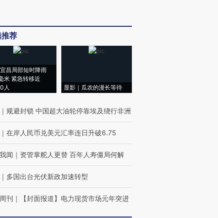
辑推荐
宜昌局部短时降雨
8毫米 紧急转移近
00人
显影｜瓜农的漫长等待
｜
规避封锁 中国超大油轮停靠埃及绕行非洲
｜
在岸人民币兑美元汇率连日升破6.75
我闻
｜
资管掌舵人更替 百年人寿僵局何解
｜
多国出台光伏新政加速转型
周刊
｜
【封面报道】电力现货市场元年突进