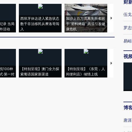
财
伍戈
西班牙休达进入紧急状态
加沙上百万流离失所者困
视线｜HYR
纪录 当局
数千非法移民从摩洛哥闯
于“塑料烤箱” 高温引发健
术：是什么
罗志
外活动
入
康危机
心“花钱找虐
易峘
视
【推广】走
找100种
【特别呈现】澳门全力探
【特别呈现】《东莞，人
会，让数智科
式·第一对
索葡语国家新渠道
间便利店》倾情上线
业
博
唐涯