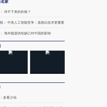
新名家
：
停不下来的价格？
OX的吸金
马航飞行员跨国走私7万
视线｜被称为“蟑螂”的印
让中产们甘
粒摇头丸 尿检体内含3种
度Z世代 用街头抗争将教
秘鲁纳斯
恒
：
中美人工智能竞争：道路比技术更重要
”？
毒品
育部长拱下台
13人遇难
：
海外能源供给缺口对中国的影响
频
进第四届链博
【商旅对话】华住集团
技“链”接产
【特别呈现】寻找100种
CFO：不靠规模取胜，华
【特别呈
有意思的生活方式·第三对
住三大增长引擎是什么？
有意思的
客
：
多看少动