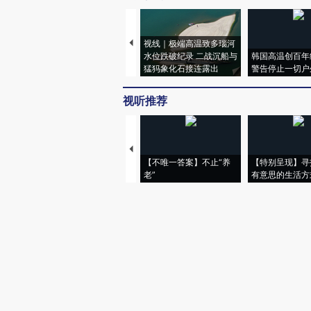
视线｜极端高温致多瑙河
水位跌破纪录 二战沉船与
韩国高温创百年
猛犸象化石接连露出
警告停止一切户
视听推荐
【不唯一答案】不止“养
【特别呈现】寻
老”
有意思的生活方