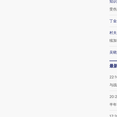
知识
受伤
丁金
村夫
续加
吴晓
最
22:1
与战
20:
半年
17:2