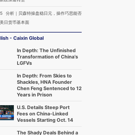
05
分析｜贝森特操盘稳日元，操作巧思能否
美日货币基本面
lish - Caixin Global
In Depth: The Unfinished
Transformation of China’s
LGFVs
In Depth: From Skies to
Shackles, HNA Founder
Chen Feng Sentenced to 12
Years in Prison
U.S. Details Steep Port
Fees on China-Linked
Vessels Starting Oct. 14
The Shady Deals Behind a