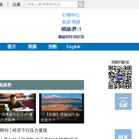
录
注册
行情中心
会议/培训
图片
视频
指数
English
辑推荐
订阅
电邮
“高考最牛钉子户”备
【音频】洱海治污 如
21次高考
何发力？
周刊
|
经济下行压力显现