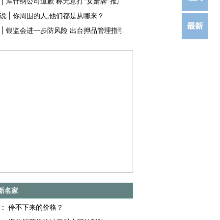
|
库什纳公司道歉 称无意打"女婿牌"推广
说
|
你周围的人,他们都是从哪来？
|
银监会进一步防风险 出台押品管理指引
新名家
：
停不下来的价格？