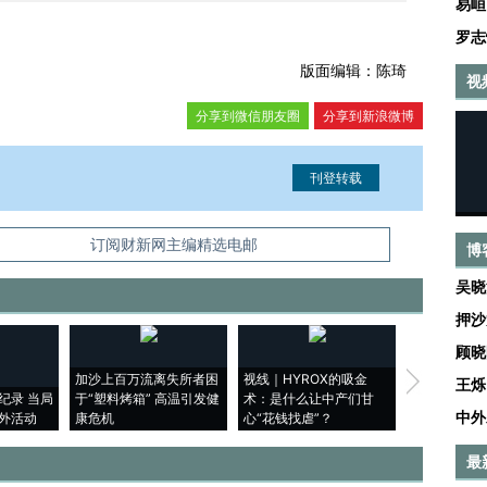
易峘
罗志
版面编辑：陈琦
视
分享到微信朋友圈
分享到新浪微博
信息。经确认即可刊登转载。
订阅财新网主编精选电邮
博
吴晓
押沙
顾晓
加沙上百万流离失所者困
视线｜HYROX的吸金
马航飞行员
王烁
纪录 当局
于“塑料烤箱” 高温引发健
术：是什么让中产们甘
粒摇头丸 尿
中外
外活动
康危机
心“花钱找虐”？
毒品
最