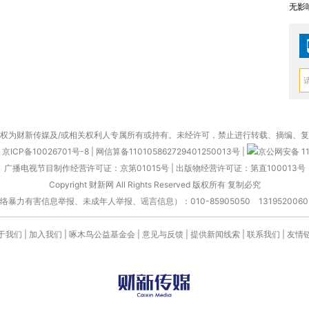
无影响
权为财新传媒及/或相关权利人专属所有或持有。未经许可，禁止进行转载、摘编、
京ICP备10026701号-8
|
网信算备110105862729401250013号
|
京公网安备 11
广播电视节目制作经营许可证：京第01015号
|
出版物经营许可证：第直100013号
Copyright 财新网 All Rights Reserved 版权所有 复制必究
害信息举报、未成年人举报、谣言信息）：010-85905050 13195200605 举报邮
于我们
|
加入我们
|
啄木鸟公益基金会
|
意见与反馈
|
提供新闻线索
|
联系我们
|
友情