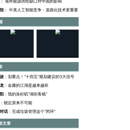
：
海外能源供给缺口对中国的影响
恒
：
中美人工智能竞争：道路比技术更重要
频
客
波
：
划重点！“十四五”规划建议的3大信号
龙
：
金庸的江湖是越来越坏
阳
：
我的洛杉矶“湖街客栈”
跨国走私7万
视线｜被称为“蟑螂”的印
视线｜“入侵”还是“人道危
：
锁定原来不可能
检体内含3种
度Z世代 用街头抗争将教
机”？难民潮撕裂西班牙
秘鲁纳斯
对话
：
完成垃圾管理这个“闭环”
育部长拱下台
飞地休达
13人遇难
新文章