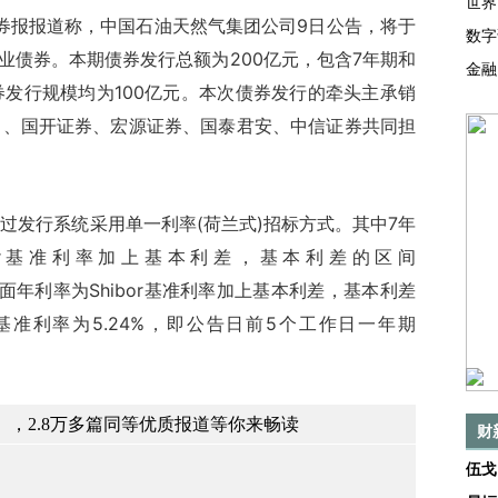
世界
券报报道称，中国石油天然气集团公司9日公告，将于
数字
期企业债券。本期债券发行总额为200亿元，包含7年期和
金融
券发行规模均为100亿元。本次债券发行的牵头主承销
司、国开证券、宏源证券、国泰君安、中信证券共同担
发行系统采用单一利率(荷兰式)招标方式。其中7年
bor基准利率加上基本利差，基本利差的区间
种的票面年利率为Shibor基准利率加上基本利差，基本利差
ibor基准利率为5.24%，即公告日前5个工作日一年期
，2.8万多篇同等优质报道等你来畅读
财
伍戈