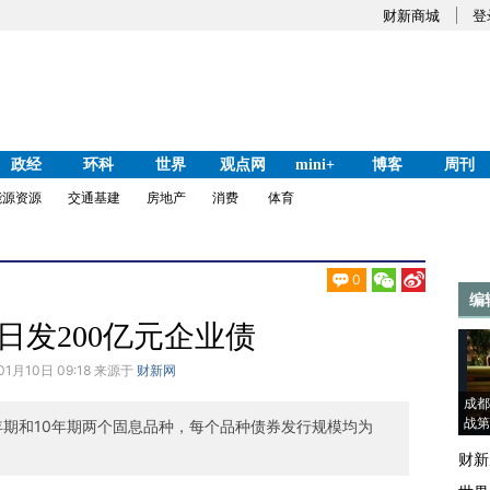
财新商城
登
政经
环科
世界
观点网
mini+
博客
周刊
能源资源
交通基建
房地产
消费
体育
0
编
1日发200亿元企业债
01月10日 09:18 来源于
财新网
成都
战第
年期和10年期两个固息品种，每个品种债券发行规模均为
财新