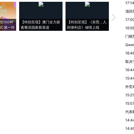
17:1
顶回
【推广】走
17:0
找100种
【特别呈现】澳门全力探
【特别呈现】《东莞，人
会，让数智科
式·第一对
索葡语国家新渠道
间便利店》倾情上线
业
16:5
门模型
Qwe
16:4
取决
16:4
15:4
外竞
15:21
15:0
代表
14:4
14:4