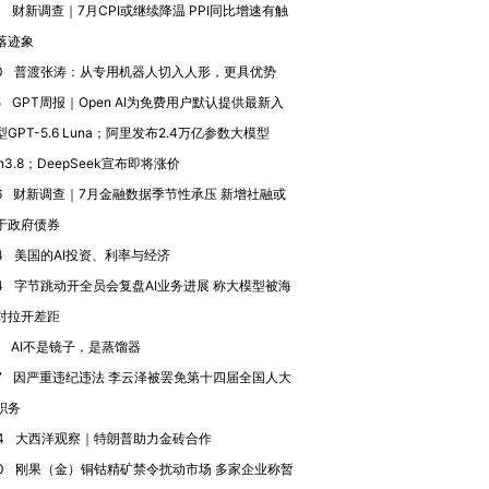
4
财新调查｜7月CPI或继续降温 PPI同比增速有触
落迹象
进第四届链博
【商旅对话】华住集团
0
普渡张涛：从专用机器人切入人形，更具优势
技“链”接产
【特别呈现】寻找100种
CFO：不靠规模取胜，华
【特别呈
有意思的生活方式·第三对
住三大增长引擎是什么？
有意思的
5
GPT周报｜Open AI为免费用户默认提供最新入
GPT-5.6 Luna；阿里发布2.4万亿参数大模型
n3.8；DeepSeek宣布即将涨价
6
财新调查｜7月金融数据季节性承压 新增社融或
于政府债券
4
美国的AI投资、利率与经济
4
字节跳动开全员会复盘AI业务进展 称大模型被海
对拉开差距
AI不是镜子，是蒸馏器
7
因严重违纪违法 李云泽被罢免第十四届全国人大
职务
4
大西洋观察｜特朗普助力金砖合作
0
刚果（金）铜钴精矿禁令扰动市场 多家企业称暂