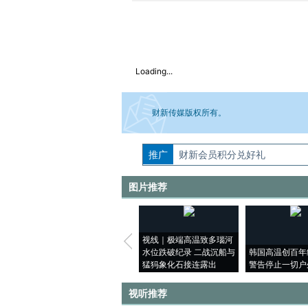
Loading...
财新传媒版权所有。
推广
如需刊登转载请点击右侧按钮，提交相关
财新会员积分兑好礼
图片推荐
视线｜极端高温致多瑙河
水位跌破纪录 二战沉船与
韩国高温创百年
猛犸象化石接连露出
警告停止一切户
视听推荐