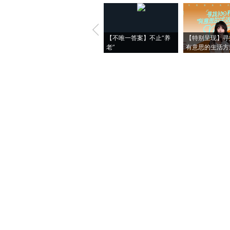
【不唯一答案】不止“养
【特别呈现】寻
老”
有意思的生活方