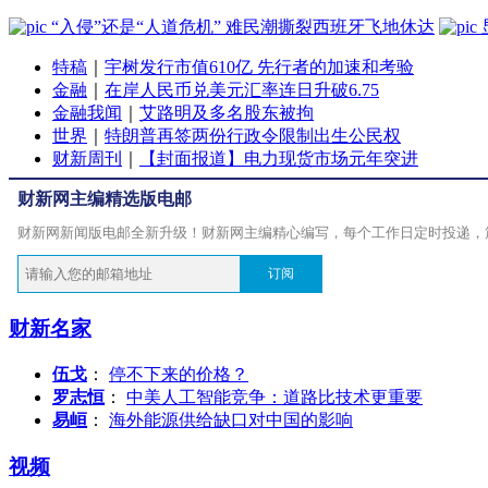
“入侵”还是“人道危机” 难民潮撕裂西班牙飞地休达
特稿
｜
宇树发行市值610亿 先行者的加速和考验
金融
｜
在岸人民币兑美元汇率连日升破6.75
金融我闻
｜
艾路明及多名股东被拘
世界
｜
特朗普再签两份行政令限制出生公民权
财新周刊
｜
【封面报道】电力现货市场元年突进
财新网主编精选版电邮
财新网新闻版电邮全新升级！财新网主编精心编写，每个工作日定时投递，
订阅
财新名家
伍戈
：
停不下来的价格？
罗志恒
：
中美人工智能竞争：道路比技术更重要
易峘
：
海外能源供给缺口对中国的影响
视频