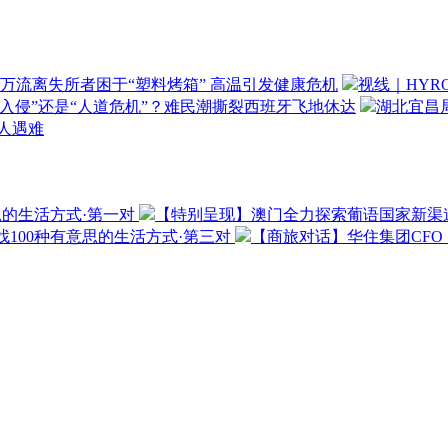
万流离失所者困于“塑料烤箱” 高温引发健康危机
视线｜HYR
“入侵”还是“人道危机”？难民潮撕裂西班牙飞地休达
湖北宜昌局
3人遇难
思的生活方式·第一对
【特别呈现】澳门全力探索葡语国家新渠
100种有意思的生活方式·第三对
【商旅对话】华住集团CF