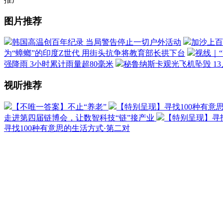
图片推荐
韩国高温创百年纪录 当局警告停止一切户外活动
加沙上百
为“蟑螂”的印度Z世代 用街头抗争将教育部长拱下台
视线｜
强降雨 3小时累计雨量超80毫米
秘鲁纳斯卡观光飞机坠毁 1
视听推荐
【不唯一答案】不止“养老”
【特别呈现】寻找100种有意
走进第四届链博会，让数智科技“链”接产业
【特别呈现】寻找
寻找100种有意思的生活方式·第二对