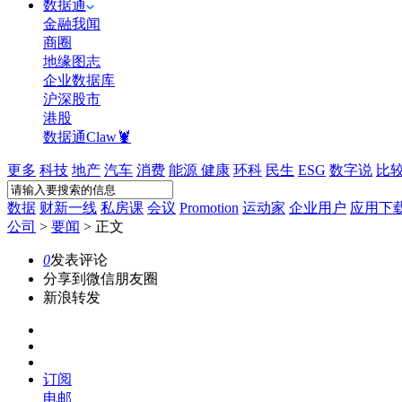
数据通
金融我闻
商圈
地缘图志
企业数据库
沪深股市
港股
数据通Claw🦞
更多
科技
地产
汽车
消费
能源
健康
环科
民生
ESG
数字说
比
数据
财新一线
私房课
会议
Promotion
运动家
企业用户
应用下
公司
>
要闻
>
正文
0
发表评论
分享到微信朋友圈
新浪转发
订阅
电邮