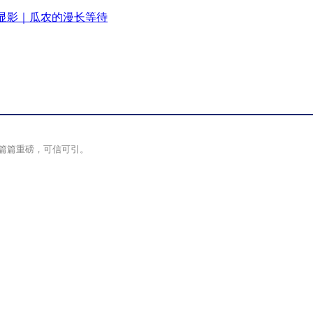
显影｜瓜农的漫长等待
篇篇重磅，可信可引。