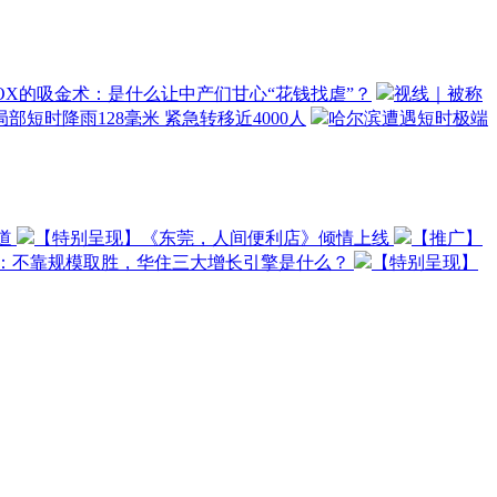
OX的吸金术：是什么让中产们甘心“花钱找虐”？
视线｜被称
部短时降雨128毫米 紧急转移近4000人
哈尔滨遭遇短时极端
道
【特别呈现】《东莞，人间便利店》倾情上线
【推广】
O：不靠规模取胜，华住三大增长引擎是什么？
【特别呈现】