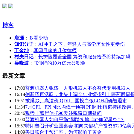
博客
唐涯
：
多看少动
知识分子
：
AI冲击之下，年轻人与高学历女性更受伤
丁金坤
：
耳闻目睹的几位律师
村夫日记
：
长护险覆盖全国 筹资和服务给予将持续加码
吴晓波
：
“沉睡”的10万亿元公积金
最新文章
17:00
普渡机器人张涛：人形机器人不会替代专用机器人
16:14
创新药再活跃，龙头上调全年业绩指引｜医药股周
15:51
被爆炒、高溢价 QDII、国投白银LOF明确被退市
11:34
7月CPI、PPI同比均低于预期 PPI同比结束持续改
20:46
观势｜离岸信托90天补税窗口期疑问
17:00
普渡机器人如何平衡“脚踏实地”与“仰望星空”？
15:57
特朗普召开矿业圆桌会 拟向关键矿产投资超20亿美元
14:09
美日联合干预汇率，为何影响了黄金