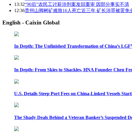
13:32
“90后”农民工讨薪涉刑案发回重审 因部分事实不清
12:36
贵州山脚树矿难致16人死亡近三年 矿长涉罪被罢免
English - Caixin Global
In Depth: The Unfinished Transformation of China’s LGF
In Depth: From Skies to Shackles, HNA Founder Chen Feng
U.S. Details Steep Port Fees on China-Linked Vessels Start
The Shady Deals Behind a Veteran Banker’s Suspended D