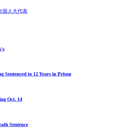
全国人大代表
Vs
 Sentenced to 12 Years in Prison
ing Oct. 14
eath Sentence