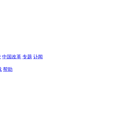
较
中国改革
专题
讣闻
载
帮助