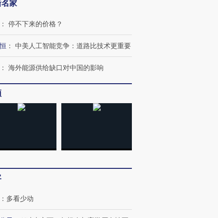
新名家
：
停不下来的价格？
恒
：
中美人工智能竞争：道路比技术更重要
OX的吸金
马航飞行员跨国走私7万
视线｜被称为“蟑螂”的印
让中产们甘
粒摇头丸 尿检体内含3种
度Z世代 用街头抗争将教
秘鲁纳斯
：
海外能源供给缺口对中国的影响
”？
毒品
育部长拱下台
13人遇难
频
进第四届链博
【商旅对话】华住集团
技“链”接产
【特别呈现】寻找100种
CFO：不靠规模取胜，华
【特别呈
有意思的生活方式·第三对
住三大增长引擎是什么？
有意思的
客
：
多看少动