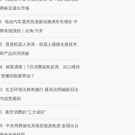
商标后退出市场
6
电动汽车需求高涨驱动澳洲车市增长 中
牌表现强劲｜出海·汽车
00
普渡机器人张涛：机器人规模化靠技术、
和产品共同突破
56
财新调查｜7月消费或有反弹、出口维持
 受哪些因素带动？
42
生态环境法典将施行 最高法明确新旧法
与追责规则
0
看空消费的“三大误区”
59
中东局势催化东南亚能源焦虑 多国出台
新政加速转型