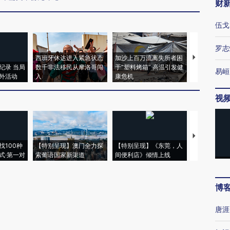
财
伍戈
罗志
西班牙休达进入紧急状态
加沙上百万流离失所者困
视线｜HYR
纪录 当局
数千非法移民从摩洛哥闯
于“塑料烤箱” 高温引发健
术：是什么
易峘
外活动
入
康危机
心“花钱找虐
视
【推广】走
找100种
【特别呈现】澳门全力探
【特别呈现】《东莞，人
会，让数智科
式·第一对
索葡语国家新渠道
间便利店》倾情上线
业
博
唐涯