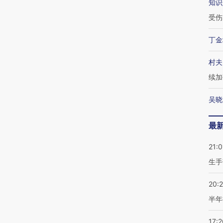
知识
受伤
丁金
村夫
续加
吴晓
最
21:0
生手
20:
半年
17:2