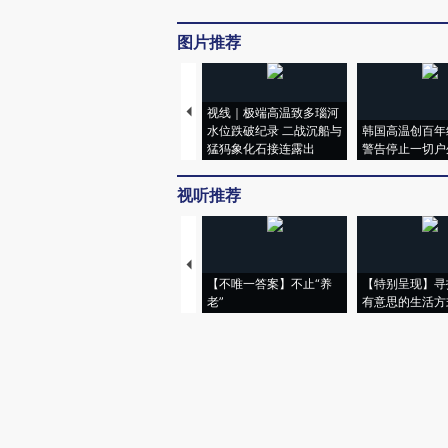
图片推荐
视线｜极端高温致多瑙河
水位跌破纪录 二战沉船与
韩国高温创百年
猛犸象化石接连露出
警告停止一切户
视听推荐
【不唯一答案】不止“养
【特别呈现】寻
老”
有意思的生活方