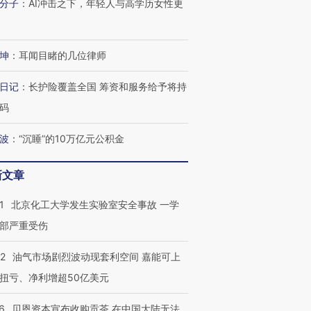
分子
：
AI冲击之下，年轻人与高学历女性更
坤
：
耳闻目睹的几位律师
日记
：
长护险覆盖全国 筹资和服务给予将持
码
波
：
“沉睡”的10万亿元公积金
新文章
1
北京化工大学发生实验室安全事故 一学
部严重受伤
22
油气市场剧烈波动现套利空间 嘉能可上
扭亏、净利增超50亿美元
6
贝恩资本宣布收购贡茶 在中国大陆无法