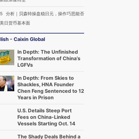
05
分析｜贝森特操盘稳日元，操作巧思能否
美日货币基本面
lish - Caixin Global
In Depth: The Unfinished
Transformation of China’s
LGFVs
In Depth: From Skies to
Shackles, HNA Founder
Chen Feng Sentenced to 12
Years in Prison
U.S. Details Steep Port
Fees on China-Linked
Vessels Starting Oct. 14
The Shady Deals Behind a