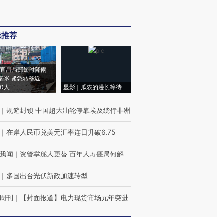
辑推荐
宜昌局部短时降雨
8毫米 紧急转移近
00人
显影｜瓜农的漫长等待
｜
规避封锁 中国超大油轮停靠埃及绕行非洲
｜
在岸人民币兑美元汇率连日升破6.75
我闻
｜
资管掌舵人更替 百年人寿僵局何解
｜
多国出台光伏新政加速转型
周刊
｜
【封面报道】电力现货市场元年突进