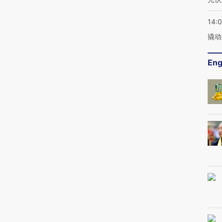
14:
撬动
Eng