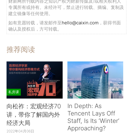
财新网所刊载内容之知识产权为财新传媒及/或相关权利人
专属所有或持有。未经许可，禁止进行转载、摘编、复制及
建立镜像等任何使用。
如有意愿转载，请发邮件至
hello@caixin.com
，获得书面
确认及授权后，方可转载。
推荐阅读
私房课
In Depth: As
向松祚：宏观经济70
Tencent Lays Off
讲，带你了解国内外
Staff, Is Its ‘Winter’
经济大局
Approaching?
2022年04月06日